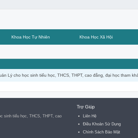
Khoa Học Tự Nhiên
Khoa Học Xã Hội
- Quản Lý cho học sinh tiểu học, THCS, THPT, cao đẳng, đại học tham kh
Trợ Giúp
 học sinh tiểu học, THCS, THPT, cao
Liên Hệ
Điều Khoản Sử Dụng
Chính Sách Bảo Mật