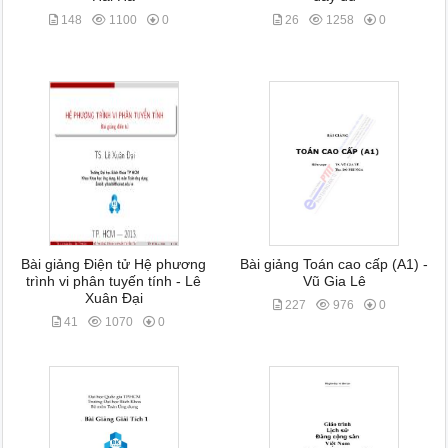
148
1100
0
26
1258
0
Bài giảng Điện tử Hệ phương
Bài giảng Toán cao cấp (A1) -
trình vi phân tuyến tính - Lê
Vũ Gia Lê
Xuân Đại
227
976
0
41
1070
0