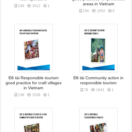
areas in Vietnam
149
1612
1
156
1552
0
Đề tài Responsible tourism
Đề tài Community action in
good practice for craft villages
responsible tourism
in Vietnam
79
1642
1
138
1538
1