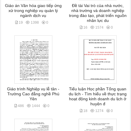
Giáo án Văn hóa giao tiếp ửng
Đề tài Vai trò của nhà nước,
xử trong nghiệp vụ quản lý
nhà trường và doanh nghiệp
ngành dịch vụ
trong đào tạo, phát triển nguồn
nhân lực du
19
1398
0
16
1574
0
Giáo trình Nghiệp vụ lễ tân -
Tiểu luận Học phần Tổng quan
Trường Cao đẳng nghề Phú
du lịch - Tìm hiểu về thực trạng
Yên
hoạt động kinh doanh du lịch ở
huyện đ
486
1444
0
18
1274
0