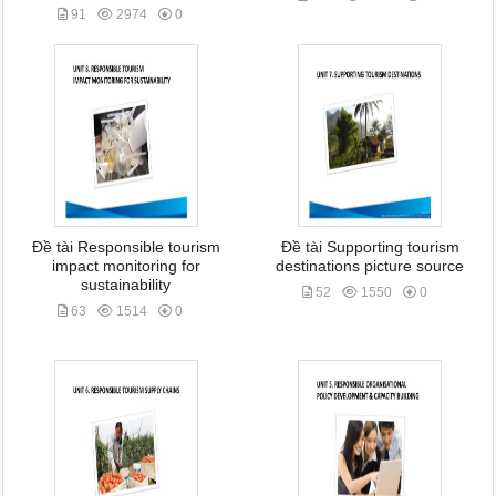
91
2974
0
Đề tài Responsible tourism
Đề tài Supporting tourism
impact monitoring for
destinations picture source
sustainability
52
1550
0
63
1514
0