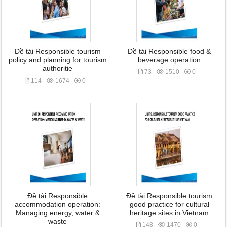
Đề tài Responsible tourism
Đề tài Responsible food &
policy and planning for tourism
beverage operation
authoritie
73
1510
0
114
1674
0
Đề tài Responsible
Đề tài Responsible tourism
accommodation operation:
good practice for cultural
Managing energy, water &
heritage sites in Vietnam
waste
148
1470
0