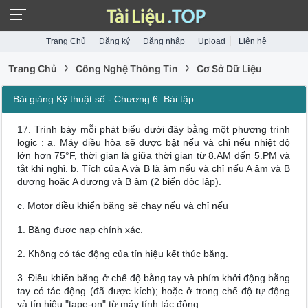
Trang Chủ
Đăng ký
Đăng nhập
Upload
Liên hệ
›
›
Trang Chủ
Công Nghệ Thông Tin
Cơ Sở Dữ Liệu
Bài giảng Kỹ thuật số - Chương 6: Bài tập
17. Trình bày mỗi phát biểu dưới đây bằng một phương trình
logic : a. Máy điều hòa sẽ được bật nếu và chỉ nếu nhiệt độ
lớn hơn 75°F, thời gian là giữa thời gian từ 8.AM đến 5.PM và
tắt khi nghỉ. b. Tích của A và B là âm nếu và chỉ nếu A âm và B
dương hoặc A dương và B âm (2 biến độc lập).
c. Motor điều khiển băng sẽ chạy nếu và chỉ nếu
1. Băng được nạp chính xác.
2. Không có tác động của tín hiệu kết thúc băng.
3. Điều khiển băng ở chế độ bằng tay và phím khởi động bằng
tay có tác động (đã được kích); hoặc ở trong chế độ tự động
và tín hiệu "tape-on" từ máy tính tác động.