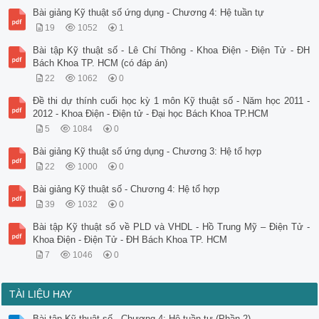
Bài giảng Kỹ thuật số ứng dụng - Chương 4: Hệ tuần tự
19
1052
1
Bài tập Kỹ thuật số - Lê Chí Thông - Khoa Điện - Điện Tử - ĐH
Bách Khoa TP. HCM (có đáp án)
22
1062
0
Đề thi dự thính cuối học kỳ 1 môn Kỹ thuật số - Năm học 2011 -
2012 - Khoa Điện - Điện tử - Đại học Bách Khoa TP.HCM
5
1084
0
Bài giảng Kỹ thuật số ứng dụng - Chương 3: Hệ tổ hợp
22
1000
0
Bài giảng Kỹ thuật số - Chương 4: Hệ tổ hợp
39
1032
0
Bài tập Kỹ thuật số về PLD và VHDL - Hồ Trung Mỹ – Điện Tử -
Khoa Điện - Điện Tử - ĐH Bách Khoa TP. HCM
7
1046
0
TÀI LIỆU HAY
Bài tập Kỹ thuật số - Chương 4: Hệ tuần tự (Phần 2)