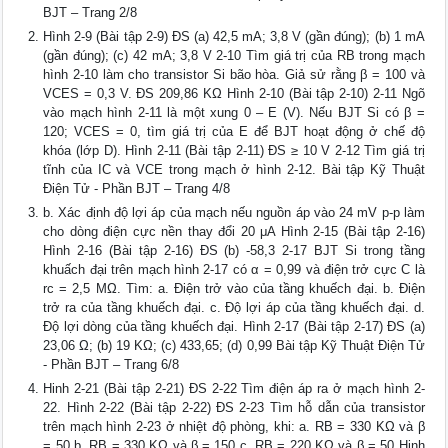
BJT – Trang 2/8
Hình 2-9 (Bài tập 2-9) ĐS (a) 42,5 mA; 3,8 V (gần đúng); (b) 1 mA
(gần đúng); (c) 42 mA; 3,8 V 2-10 Tìm giá trị của RB trong mạch
hình 2-10 làm cho transistor Si bão hòa. Giả sử rằng β = 100 và
VCES = 0,3 V. ĐS 209,86 KΩ Hình 2-10 (Bài tập 2-10) 2-11 Ngõ
vào mạch hình 2-11 là một xung 0 – E (V). Nếu BJT Si có β =
120; VCES = 0, tìm giá trị của E để BJT hoạt động ở chế độ
khóa (lớp D). Hình 2-11 (Bài tập 2-11) ĐS ≥ 10 V 2-12 Tìm giá trị
tĩnh của IC và VCE trong mạch ở hình 2-12. Bài tập Kỹ Thuật
Điện Tử - Phần BJT – Trang 4/8
b. Xác định độ lợi áp của mạch nếu nguồn áp vào 24 mV p-p làm
cho dòng điện cực nền thay đổi 20 μA Hình 2-15 (Bài tập 2-16)
Hình 2-16 (Bài tập 2-16) ĐS (b) -58,3 2-17 BJT Si trong tầng
khuấch đại trên mạch hình 2-17 có α = 0,99 và điện trở cực C là
rc = 2,5 MΩ. Tìm: a. Điện trở vào của tầng khuếch đại. b. Điện
trở ra của tầng khuếch đại. c. Độ lợi áp của tầng khuếch đại. d.
Độ lợi dòng của tầng khuếch đại. Hình 2-17 (Bài tập 2-17) ĐS (a)
23,06 Ω; (b) 19 KΩ; (c) 433,65; (d) 0,99 Bài tập Kỹ Thuật Điện Tử
- Phần BJT – Trang 6/8
Hinh 2-21 (Bài tập 2-21) ĐS 2-22 Tìm điện áp ra ở mạch hình 2-
22. Hình 2-22 (Bài tập 2-22) ĐS 2-23 Tìm hỗ dẫn của transistor
trên mạch hình 2-23 ở nhiệt độ phòng, khi: a. RB = 330 KΩ và β
= 50 b. RB = 330 KΩ và β = 150 c. RB = 220 KΩ và β = 50 Hinh