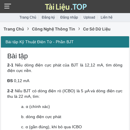
Trang Chủ
Đăng ký
Đăng nhập
Upload
Liên hệ
›
›
Trang Chủ
Công Nghệ Thông Tin
Cơ Sở Dữ Liệu
Bài tập Kỹ Thuật Điện Tử - Phần BJT
Bài tập
2-1
Nếu dòng điện cực phát của BJT là 12,12 mA, tìm dòng
điện cực nền.
ĐS
0,12 mA
2-2
Nếu BJT có dòng điện rò (ICBO) là 5 μA và dòng điện cực
thu là 22 mA, tìm:
a. α (chính xác)
b. dòng điện cực phát
c. α (gần đúng), khi bỏ qua ICBO