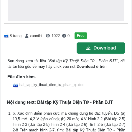
Free
8 trang
xuanthi
1022
0
Download
Bạn đang xem tài liệu
"Bài tập Kỹ Thuật Điện Tử - Phần BJT"
, để
tải tài liệu gốc về máy hãy click vào nút
Download
ở trên.
File đính kèm:
bai_tap_ky_thuat_dien_tu_phan_bjt.doc
Nội dung text: Bài tập Kỹ Thuật Điện Tử - Phần BJT
b. Xác định điểm phân cực mà không dùng họ đặc tuyến. ĐS (a)
19,5 mA; 4,2 V (gần đúng); (b) 20 mA; 4 V Hình 2-2 (Bài tập 2-5)
Hình 2-3 (Bài tập 2-5) Hình 2-4 (Bài tập 2-6) Hình 2-5 (Bài tập 2-7)
2-8 Trên mạch hình 2-7, tìm: Bài tập Kỹ Thuật Điện Tử - Phần