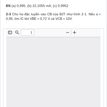
ĐS
(a) 0,995; (b) 22,1055 mA; (c) 0,9952
2-3
Cho họ đặc tuyến vào CB của BJT như hình 2-1. Nếu α =
0,95, tìm IC khi VBE = 0,72 V và VCB = 10V.