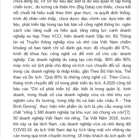
chưa đồng bộ, cơ sở dữ liệu đặc biệt là dữ liệu quản trị tập trung
chiến lược, đo lường cải thiện lớn (Big Data) còn thiếu, chưa kết
nối chuỗi hệ hiệu suất theo thời gian thực, ra quyết định thống,
trình độ nhân viên thấp, chưa được đào chính xác dựa trên dữ
liệu, phát triển tập trung tạo bài bản về công nghệ thông tin, ngân
sách vào năng suất và hiệu quả, tăng năng lực cạnh doanh
nghiệp eo hẹp Theo VCCI, hiện doanh tranh Sắp tới, Bộ Thông
tin và Truyền thông nghiệp vừa và nhỏ của Việt Nam chiếm
khoảng sẽ ban hành chỉ số đánh giá mức độ chuyển đổi 97%,
trình độ khoa học công nghệ và đổi mới số cho các doanh
nghiệp. Các doanh nghiệp du sáng tạo còn thấp, 80% đến 90%
máy móc sử lịch phải chủ động và tích cực chuyển đổi số. dụng
trong các doanh nghiệp là nhập khẩu, gần Theo Bộ Văn hóa, Thể
thao và Du lịch: “Quá 80% là những công nghệ cũ. Theo Cisco,
tháng trình chuyển đổi số trong phát triển du lịch, 4-2020 công bố
báo cáo “Chỉ số phát triển kỹ đặc biệt là trong quản lý, kinh
doanh, trong thuật số của doanh nghiệp vừa và nhỏ khu vực
nghiên cứu thị trường, trong tiếp thị và bán sản châu Á - Thái
Bình Dương”, thực hiện trên phẩm du lịch là yêu cầu mang tính
chất “sống 1.340 doanh nghiệp tại khu vực nói chung và còn”[7].
50 doanh nghiệp Việt Nam nói riêng. Tại Việt Năm 2019, trước
khi xảy ra đại dịch Nam, các doanh nghiệp vừa và nhỏ đang đối
COVID-19, du lịch Việt Nam đạt kỳ tích tăng mặt với những rào
cản trong quá trình chuyển trưởng: 18 triệu khách du lịch quốc tế