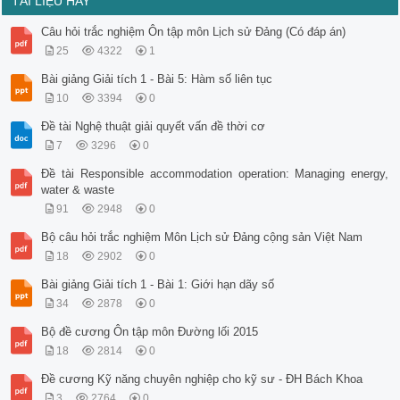
TÀI LIỆU HAY
Câu hỏi trắc nghiệm Ôn tập môn Lịch sử Đảng (Có đáp án)
25
4322
1
Bài giảng Giải tích 1 - Bài 5: Hàm số liên tục
10
3394
0
Đề tài Nghệ thuật giải quyết vấn đề thời cơ
7
3296
0
Đề tài Responsible accommodation operation: Managing energy,
water & waste
91
2948
0
Bộ câu hỏi trắc nghiệm Môn Lịch sử Đảng cộng sản Việt Nam
18
2902
0
Bài giảng Giải tích 1 - Bài 1: Giới hạn dãy số
34
2878
0
Bộ đề cương Ôn tập môn Đường lối 2015
18
2814
0
Đề cương Kỹ năng chuyên nghiệp cho kỹ sư - ĐH Bách Khoa
3
2764
0