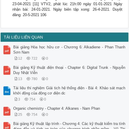
23-04-2021 [11] VTV2, phát lúc 21h:00 ngày 01-01-2021 Ngày
nhận bài: 24-01-2021. Ngày biên tập xong: 26-4-2021. Duyệt
đăng: 20-5-2021 106
TÀI LIỆU LIÊN QUAN
Bài giảng Hóa học hữu cơ - Chương 6: Alkadiene - Phan Thanh
Sơn Nam
12
722
0
Bài giảng Kỹ thuật điện thoại - Chapter 6: Digital Trunk - Nguyễn
Duy Nhật Viễn
13
780
0
Tài liệu thí nghiệm Giải tich hệ thống điện - Bài 4: Khảo sát mạch
khởi động của động cơ điện dc
3
754
0
Organic chemistry - Chapter 4: Alkanes - Nam Phan
25
754
0
Bài giảng Kỹ thuật lập trình - Chương 4: Các kỹ thuật kiểm tra tính
đúng đắn và tính an toàn của chương trình phần mềm - Vũ Thị