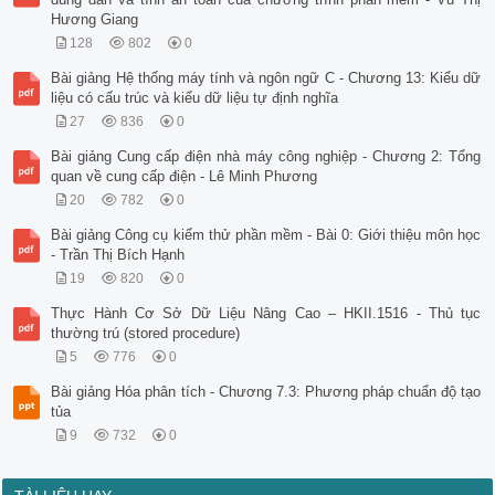
Hương Giang
128
802
0
Bài giảng Hệ thống máy tính và ngôn ngữ C - Chương 13: Kiểu dữ
liệu có cấu trúc và kiểu dữ liệu tự định nghĩa
27
836
0
Bài giảng Cung cấp điện nhà máy công nghiệp - Chương 2: Tổng
quan về cung cấp điện - Lê Minh Phương
20
782
0
Bài giảng Công cụ kiểm thử phần mềm - Bài 0: Giới thiệu môn học
- Trần Thị Bích Hạnh
19
820
0
Thực Hành Cơ Sở Dữ Liệu Nâng Cao – HKII.1516 - Thủ tục
thường trú (stored procedure)
5
776
0
Bài giảng Hóa phân tích - Chương 7.3: Phương pháp chuẩn độ tạo
tủa
9
732
0