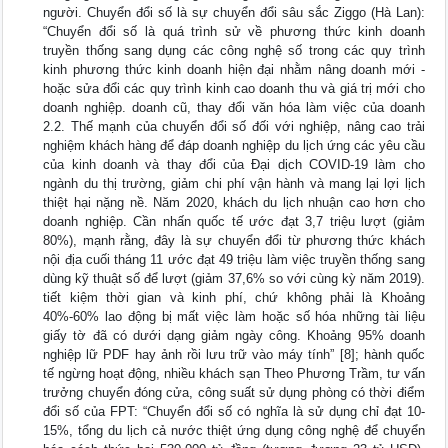
người. Chuyển đổi số là sự chuyển đổi sâu sắc Ziggo (Hà Lan):
“Chuyển đổi số là quá trình sử về phương thức kinh doanh
truyền thống sang dụng các công nghệ số trong các quy trình
kinh phương thức kinh doanh hiện đại nhằm nâng doanh mới -
hoặc sửa đổi các quy trình kinh cao doanh thu và giá trị mới cho
doanh nghiệp. doanh cũ, thay đổi văn hóa làm việc của doanh
2.2. Thế mạnh của chuyển đổi số đối với nghiệp, nâng cao trải
nghiệm khách hàng để đáp doanh nghiệp du lịch ứng các yêu cầu
của kinh doanh và thay đổi của Đại dịch COVID-19 làm cho
ngành du thị trường, giảm chi phí vận hành và mang lại lợi lịch
thiệt hại nặng nề. Năm 2020, khách du lịch nhuận cao hơn cho
doanh nghiệp. Cần nhấn quốc tế ước đạt 3,7 triệu lượt (giảm
80%), mạnh rằng, đây là sự chuyển đổi từ phương thức khách
nội địa cuối tháng 11 ước đạt 49 triệu làm việc truyền thống sang
dùng kỹ thuật số để lượt (giảm 37,6% so với cùng kỳ năm 2019).
tiết kiệm thời gian và kinh phí, chứ không phải là Khoảng
40%-60% lao động bị mất việc làm hoặc số hóa những tài liệu
giấy tờ đã có dưới dạng giảm ngày công. Khoảng 95% doanh
nghiệp lữ PDF hay ảnh rồi lưu trữ vào máy tính” [8]; hành quốc
tế ngừng hoạt động, nhiều khách sạn Theo Phương Trầm, tư vấn
trưởng chuyển đóng cửa, công suất sử dụng phòng có thời điểm
đổi số của FPT: “Chuyển đổi số có nghĩa là sử dụng chỉ đạt 10-
15%, tổng du lịch cả nước thiệt ứng dụng công nghệ để chuyển