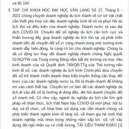
và 85 104
TẠP CHÍ KHOA HỌC ĐẠI HỌC VĂN LANG Số 27, Tháng 5 -
2021 chóng chuyển doanh nghiệp du lịch thành về cơ sở vật chất
cần thiết phù hợp với đặc doanh nghiệp kinh tế số và phục hồi du
lịch thù và điều kiện của doanh nghiệp. Doanh nước ta sau đại
dịch COVID-19. Chuyển đổi số nghiệp du lịch cần tích cực và
khẩn trương đẩy giúp doanh nghiệp du lịch tồn tại và phát triển
nhanh tiến độ chuyển đổi số vì càng nhanh trong môi trường kinh
doanh đầy biến động, là càng có lợi cho doanh nghiệp. Chúng ta
đã có động lực thay đổi doanh nghiệp nhanh chóng Nghị quyết
52-NQ/TW của Trung ương Đảng nắm bắt thị trường và mục tiêu
kinh doanh của và Quyết định 749/QĐ-TTg của Thủ tướng nền
kinh tế số, các doanh nghiệp du lịch kinh Chính phủ đưa chuyển
đổi số trở thành chiến doanh theo kiểu truyền thống cần thay đổi
lược của các doanh nghiệp nước ta. Đó là thuận nhanh để không
rơi vào cảnh thất bại. Chuyển lợi cơ bản để các doanh nghiệp du
lịch đi vào đổi số là hướng đi đúng đắn, đòi hỏi doanh chuyển đổi
số mạnh mẽ. Có như vậy, ngành du nghiệp du lịch cần tìm giải
pháp về nhận thức, lịch Việt Nam hậu COVID-19 mới phục hồi tư
duy và tổ chức, về khai thác sử dụng các nền nhanh chóng và
phát triển thành ngành kinh tế tảng số, về tham gia hệ sinh thái
doanh nghiệp mũi nhọn trong những năm sắp tới. số, về xây
dựng đội ngũ nhân sự có chất lượng, TÀI LIỆU THAM KHẢO [1]