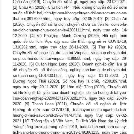
Châu An (2019), Chuyển đổi số là gì, ngày truy cập: 23-02-2021.
[2] Châu An (2019), Chủ tịch FPT ‘Nếu không chuyển đổi số sớm
muộn sẽ thất bại, tich-fpt-neu-khong-chuyen-doi-so-som-muon-se-
that-bai-3917099.html, ngày truy cập: 02-05-2019. [3] Châu An
(2020), Chuyển đổi số là dịch chuyển chưa có tiền lệ, doi-so-la-
su-dich-chuyen-chua-co-tien-le-4206111.html, ngày truy cập: 14-
12-2020. [4] Vũ Phượng, Mạnh Cường (2020), Hội nghị toàn
quốc về du lịch: Vực dậy sau tổn thất nặng nề vì COVID-19,
1310262.html, ngày truy cập: 28-11-2020. [5] Thư Kỳ (2020),
Chuyển đổi số phục hồi du lịch tại Vinpearl, vingroup-chuyen-doi-
so-phuc-hoi-du-lich-tai-vinpearl-4198558.html, ngày truy cập: 29-
11-2020. [6] Quách Ngọc Long (2020), Doanh nghiệp cần làm gì
để chuyển đổi số thành công, nghiep-can-lam-gi-de-chuyen-doi-
so-thanh-cong-1101430.html, ngày truy cập: 01-11-2020. [7]
Dương Ngọc Thái (2020), Số hóa hay là chết, 4209189.html,
ngày truy cập: 20-11-2020. [8] Lâm Việt Tùng (2020), Chuyển đổi
số-Hướng đi tất yếu của doanh nghiệp, doi-so-huong-di-tat-yeu-
cua-doanh-nghiep-2020042717073281.htm, ngày truy cập: 28-04-
2020. [9] Thanh Loan (2021), Chuyển đổi số ngành du lịch:
Hướng đi mới sau COVID-19, te/chuyen-doi-so-nganh-du-lich-
huong-di-moi-sau-covid-19-574474.html, ngày truy cập: 07-02-
2021 [10] Thông tấn xã Việt Nam, Du lịch Việt Nam đạt kỳ tích
“vàng” tăng trưởng trong năm 2019, tuc/du-lich-viet-nam-dat-ky-
tich-vang-tang-truong-trong-nam-2019-1491861135, ngày truy cập: