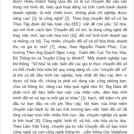
được nhiều khách hàng Qua đổi số là sự chuyển đổi sâu sắc
trong mô hình đó, hiệu quả hoạt động và tính cạnh tranh doanh
doanh nghiệp, là một chiến lược, không phải chỉ nghiệp được
nâng cao” [1]; là công nghệ” [2]. Theo ông chuyển đổi số có ba
Theo Tập đoàn dữ liệu toàn cầu (IDC): vấn đề chủ yếu: Số hóa,
tạo mô hình cách làm “Chuyển đổi số tức là dùng công nghệ để
thay việc mới, tạo văn hóa mới [11]; đổi mô hình kinh doanh tạo
ra những cơ hội, Tuy nhiên, chuyển đổi số và số hóa khác doanh
thu và giá trị mới” [7]; nhau, theo Nguyễn Thành Phúc, Cục
trưởng Theo ông Quách Ngọc Long - Giám đốc Cục Tin học hóa,
Bộ Thông tin và Truyền Công ty WorkIT: “Một doanh nghiệp sau
khi thông: “Số hóa” là việc biến đổi các giá trị thực chuyển đổi số
có thể chuẩn hóa toàn bộ quy sang dạng số, còn “chuyển đổi số”
là khi có dữ liệu trình tác nghiệp, hợp nhất dữ liệu các đơn vị
được số hóa rồi, chúng ta phải sử dụng các công phòng ban,
chia sẻ thông tin, nâng cao hiệu quả nghệ như AI, Big Data để
phân tích dữ liệu, biến làm việc của nhân viên, đảm bảo tính
minh đổi nó và tạo ra một giá trị khác” [1]. bạch, tiết kiệm chi phí
đầu tư ban đầu và chi phí Như vậy, nội hàm của khái niệm
chuyển vận hành từ đó tạo môi trường làm việc hiện đổi số rất
rộng và bao trùm trên nhiều lĩnh vực: đại, chuyên nghiệp và quản
trị linh hoạt” [6]; Công nghệ, kinh tế, xã hội, văn hóa và tư duy.
Theo Lâm Việt Tùng, chuyên gia tư vấn Chuyển đổi số bao trùm
công nghệ và con công nghệ thông tin - viễn thông cho Vodafone