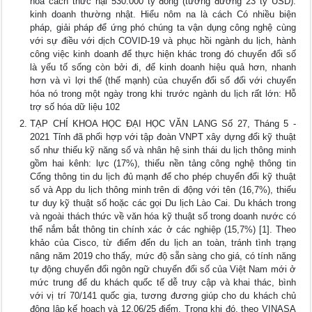
hóa cách thức hại 530.000 tỷ đồng (tương đương 23 tỷ USD).
kinh doanh thường nhật. Hiểu nôm na là cách Có nhiều biện
pháp, giải pháp để ứng phó chúng ta vận dụng công nghệ cùng
với sự điều với dịch COVID-19 và phục hồi ngành du lịch, hành
công việc kinh doanh để thực hiện khác trong đó chuyển đổi số
là yếu tố sống còn bởi đi, để kinh doanh hiệu quả hơn, nhanh
hơn và vì lợi thế (thế mạnh) của chuyển đổi số đối với chuyển
hóa nó trong một ngày trong khi trước ngành du lịch rất lớn: Hỗ
trợ số hóa dữ liệu 102
TẠP CHÍ KHOA HỌC ĐẠI HỌC VĂN LANG Số 27, Tháng 5 -
2021 Tỉnh đã phối hợp với tập đoàn VNPT xây dựng đổi kỹ thuật
số như thiếu kỹ năng số và nhân hệ sinh thái du lịch thông minh
gồm hai kênh: lực (17%), thiếu nền tảng công nghệ thông tin
Cổng thông tin du lịch đủ mạnh để cho phép chuyển đổi kỹ thuật
số và App du lịch thông minh trên di động với tên (16,7%), thiếu
tư duy kỹ thuật số hoặc các gọi Du lịch Lào Cai. Du khách trong
và ngoài thách thức về văn hóa kỹ thuật số trong doanh nước có
thể nắm bắt thông tin chính xác ở các nghiệp (15,7%) [1]. Theo
khảo của Cisco, từ điểm đến du lịch an toàn, tránh tình trạng
nâng năm 2019 cho thấy, mức độ sẵn sàng cho giá, có tính năng
tự động chuyển đổi ngôn ngữ chuyển đổi số của Việt Nam mới ở
mức trung để du khách quốc tế dễ truy cập và khai thác, bình
với vị trí 70/141 quốc gia, tương đương giúp cho du khách chủ
động lập kế hoạch và 12,06/25 điểm. Trong khi đó, theo VINASA