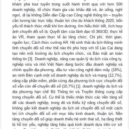
khám phá tour tuyến trong suốt hành trình qua với hơn 500
doanh nghiệp, tổ chức tham gia các khâu đặt vé, ăn uống, nghỉ
ngơi, đi lại không Diễn đàn Cấp cao Công nghệ thông tin – truyền
cần tương tác trực tiếp, thuận lợi cho du khách thông 2020, bốn
yếu tố thách thức nhất khi tìm đường, tìm hiểu thời tiết, tích hợp
ảnh chuyển đổi số là: Quyết tâm của lãnh đạo tổ 360/3D, thực tế
ảo VR, tham quan thực tế ảo tăng chức; Chi phí, thời gian,
nguồn lực; Cách thức cường AR. Hệ sinh thái du lịch thông minh
tỉnh chuyển đổi số như thế nào thì phù hợp với tổ Lào Cai đang
tạo nên môi trường du lịch chuyên chức, và Bảo mật an toàn
thông tin [3]. Doanh nghiệp, nâng cao quản lý du lịch của công ty,
nghiệp vừa và nhỏ Việt Nam đang bước đầu doanh nghiệp và
chính quyền địa phương. đầu tư vào công nghệ đám mây (18%),
an ninh Bên cạnh một số doanh nghiệp du lịch và mạng (12,7%),
nâng cấp phần mềm, phần cứng địa phương tích cực chuyển đổi
số vẫn còn để chuyển đổi số (10,7%) [1]. doanh nghiệp du lịch và
địa phương hạn chế Bộ Thông tin và Truyền thông cung cấp
trong chuyển đổi số. Cụ thể là thiếu nhận thức các nền tảng số
để các doanh nghiệp, trong đó và thiếu kỹ năng chuyển đổi số,
không gắn kết doanh nghiệp du lịch sẽ chuyển đổi số một cách
lợi ích chuyển đổi số với mục tiêu kinh doanh, thuận lợi. Nền
tảng chuyển đổi số giúp doanh thiếu hệ sinh thái số, hạ tầng thiết
bị hỗ trợ yếu, nghiệp tăng hiệu quả kinh doanh dựa trên cơ sở