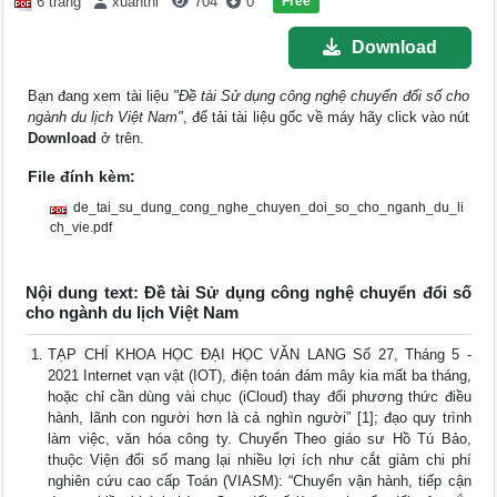
Free
6 trang
xuanthi
704
0
Download
Bạn đang xem tài liệu
"Đề tài Sử dụng công nghệ chuyển đổi số cho
ngành du lịch Việt Nam"
, để tải tài liệu gốc về máy hãy click vào nút
Download
ở trên.
File đính kèm:
de_tai_su_dung_cong_nghe_chuyen_doi_so_cho_nganh_du_li
ch_vie.pdf
Nội dung text: Đề tài Sử dụng công nghệ chuyển đổi số
cho ngành du lịch Việt Nam
TẠP CHÍ KHOA HỌC ĐẠI HỌC VĂN LANG Số 27, Tháng 5 -
2021 Internet vạn vật (IOT), điện toán đám mây kia mất ba tháng,
hoặc chỉ cần dùng vài chục (iCloud) thay đổi phương thức điều
hành, lãnh con người hơn là cả nghìn người” [1]; đạo quy trình
làm việc, văn hóa công ty. Chuyển Theo giáo sư Hồ Tú Bảo,
thuộc Viện đổi số mang lại nhiều lợi ích như cắt giảm chi phí
nghiên cứu cao cấp Toán (VIASM): “Chuyển vận hành, tiếp cận