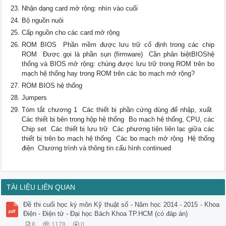
Nhận dạng card mở rộng: nhìn vào cuối
Bộ nguồn nuôi
Cấp nguồn cho các card mở rộng
ROM BIOS  Phần mềm được lưu trữ cố định trong các chip
ROM  Được gọi là phần sụn (firmware)  Cần phân biệtBIOShệ
thống và BIOS mở rộng: chúng được lưu trữ trong ROM trên bo
mạch hệ thống hay trong ROM trên các bo mạch mở rộng?
ROM BIOS hệ thống
Jumpers
Tóm tắt chương 1  Các thiết bị phần cứng dùng để nhập, xuất 
Các thiết bị bên trong hộp hệ thống  Bo mạch hệ thống, CPU, các
Chip set  Các thiết bị lưu trữ  Các phương tiện liên lạc giữa các
thiết bị trên bo mạch hệ thống  Các bo mạch mở rộng  Hệ thống
điện  Chương trình và thông tin cấu hình continued
TÀI LIỆU LIÊN QUAN
Đề thi cuối học kỳ môn Kỹ thuật số - Năm học 2014 - 2015 - Khoa
Điện - Điện tử - Đại học Bách Khoa TP.HCM (có đáp án)
8
1178
0