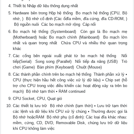
Thiết bị Nhập dữ liệu thông dụng nhất
Hardware bên trong Hộp hệ thống  Bo mạch hệ thống (CPU, Bộ
nhớ, )  Bộ nhớ cố định (Các ổđĩa mềm, đĩa cứng, đĩa CD-ROM, )
 Bộ nguồn nuôi  Các bo mạch mở rộng  Cáp nối
Bo mạch hệ thống (Systemboard)  Còn gọi là Bo mạch mẹ
(Motherboard) hoặc Bo mạch chính (Mainboard)  Bo mạch lớn
nhất và quan trọng nhất  Chứa CPU và nhiều thứ quan trọng
khác
Các cổng bên ngoài xuất phát từ bo mạch hệ thống  Nối
tiếp(Serial)  Song song (Parallel)  Nối tiếp đa năng (USB)  Trò
chơi (Game)  Bàn phím (Keyboard)  Chuột (Mouse)
Các thành phần chính trên bo mạch hệ thống  Thành phần xử lý •
CPU (thực hiện hầu hết công việc xử lý dữ liệu) • Chip set (hỗ
trợ cho CPU trong việc điều khiển các hoạt động xảy ra trên bo
mạch)  Bộ nhớ tạm thời • RAM continued
CPU Socket, CPU, Quạt gió
Các thiết bị lưu trữ  Bộ nhớ chính (tạm thời) • Lưu trữ tạm thời
các lệnh và dữ liệu khi CPU xử lý chúng • Thường được gọi là
Bộ nhớ hoặcRAM  Bộ nhớ phụ (cố định): Các loại đĩa khác nhau:
mềm, cứng, CD, DVD, Removable Disk, chúng lưu trữ dữ liệu
khi CPU không làm việc