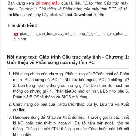
Bạn đang xem
20 trang mẫu
của tài liệu
"Giáo trình Cấu trúc máy
tính - Chương 1: Giới thiệu về Phần cứng của máy tính PC"
, để tải
tài liệu gốc về máy hãy click vào nút
Download
ở trên.
File đính kèm:
giao_trinh_cau_truc_may_tinh_chuong_1_gioi_thieu_ve_phan_
cun.pdf
Nội dung text: Giáo trình Cấu trúc máy tính - Chương 1:
Giới thiệu về Phần cứng của máy tính PC
Nội dung chính của chương  Phần cứng củaPCcần phải có Phần
mềm  Phần cứng củaPC: 1. Nhìn từ bên ngoài, PC có những gì?
2. Bên trong hộp hệ thống có những gì? 3. Bên trên Bo mạch hệ
thống có những gì? 4. Phân biệtBộ nhớ chính và Bộ nhớ phụ 5.
Phân biệtBIOShệ thống và BIOS mở rộng
Chức năng cơ bản của Hardware: Nhập, Xử lý, Lưu trữ và Xuất
dữ liệu
Hardware dùng để Nhập và Xuất dữ liệu  Thường gọi là các thiết
bị I/O hoặc các thiết bị ngoạivi  Đa số nằm bên ngoài hộp hệ
thống  Thông tin với CPU thông qua các Cổng hoặc các kết nối
không dây