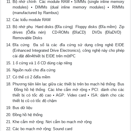
Bộ nhớ chính  Các module RAM • SIMMs (single inline memory
modules) • DIMMs (dual inline memory modules) • RIMMs
(manufactured by Rambus)
Các kiểu module RAM
Bộ nhớ phụ  Hard disks (Đĩa cứng)  Floppy disks (Đĩa mềm)  Zip
drives (Ổđĩa nén)  CD-ROMs (ĐĩaCD)  DVDs (ĐĩaDVD) 
Removable Disks
Đĩa cứng  Đa số là các đĩa cứng sử dụng công nghệ EIDE
(Enhanced Integrated Drive Electronics), công nghệ này cho phép
cài đặt đến4thiết bị EIDE trên mộtPC
1 ổ cứng và 1 ổ CD dùng cáp riêng
Nguồn nuôi cho đĩa cứng
Có thể có 2 ổđĩa mềm
Phương tiện liên lạc giữa các thiết bị trên bo mạch hệ thống  Bus
 Đồng hồ hệ thống  Các khe cắm mở rộng • PCI: dành cho các
thiết bị có tốc độ cao • AGP: Video card • ISA: dành cho các
thiết bị cũ có tốc độ chậm
Bus dữ liệu
Đồng hồ hệ thống
Khe cắm mở rộng: Nơi cắm bo mạch mở rộng
Các bo mạch mở rộng: Sound card