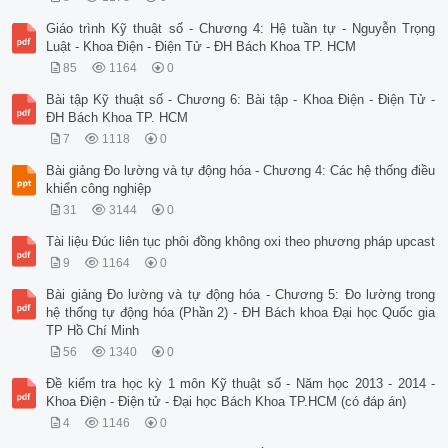
Giáo trình Kỹ thuật số - Chương 4: Hệ tuần tự - Nguyễn Trọng
Luật - Khoa Điện - Điện Tử - ĐH Bách Khoa TP. HCM
85
1164
0
Bài tập Kỹ thuật số - Chương 6: Bài tập - Khoa Điện - Điện Tử -
ĐH Bách Khoa TP. HCM
7
1118
0
Bài giảng Đo lường và tự động hóa - Chương 4: Các hệ thống điều
khiển công nghiệp
31
3144
0
Tài liệu Đúc liên tục phôi đồng không oxi theo phương pháp upcast
9
1164
0
Bài giảng Đo lường và tự động hóa - Chương 5: Đo lường trong
hệ thống tự động hóa (Phần 2) - ĐH Bách khoa Đại học Quốc gia
TP Hồ Chí Minh
56
1340
0
Đề kiểm tra học kỳ 1 môn Kỹ thuật số - Năm học 2013 - 2014 -
Khoa Điện - Điện tử - Đại học Bách Khoa TP.HCM (có đáp án)
4
1146
0