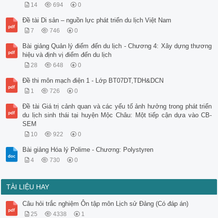
14
694
0
Đề tài Di sản – nguồn lực phát triển du lịch Việt Nam
7
746
0
Bài giảng Quản lý điểm đến du lịch - Chương 4: Xây dựng thương
hiệu và định vị điểm đến du lịch
28
648
0
Đề thi môn mạch điện 1 - Lớp BT07DT,TDH&DCN
1
726
0
Đề tài Giá trị cảnh quan và các yếu tố ảnh hưởng trong phát triển
du lịch sinh thái tại huyện Mộc Châu: Một tiếp cận dựa vào CB-
SEM
10
922
0
Bài giảng Hóa lý Polime - Chương: Polystyren
4
730
0
TÀI LIỆU HAY
Câu hỏi trắc nghiệm Ôn tập môn Lịch sử Đảng (Có đáp án)
25
4338
1