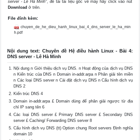
server - Lê Hà Minh"
, để tải tài liệu gốc về máy hãy click vào nút
Download
ở trên.
File đính kèm:
chuyen_de_he_dieu_hanh_linux_bai_4_dns_server_le_ha_min
h.pdf
Nội dung text: Chuyên đề Hệ điều hành Linux - Bài 4:
DNS server - Lê Hà Minh
Nội dung n Giới thiệu dịch vụ DNS. n Hoạt động của dịch vụ DNS
n Kiến trúc của DNS n Domain in-addr.arpa n Phân giải tên miền
n Các loại DNS server n Cài đặt dịch vụ DNS n Cấu hình dịch vụ
DNS 2
Kiến trúc DNS 4
Domain in-addr.arpa £ Domain dùng để phân giải ngược từ địa
chỉ IP sang tên 6
Các loại DNS server £ Primary DNS server £ Secondary DNS
server £ Caching/ Forwarding DNS server 8
Cấu hình dịch vụ DNS (tt) Option chung Root servers Định nghĩa
domain 10