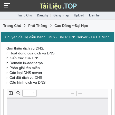
Trang Chủ
Đăng ký
Đăng nhập
Upload
Liên hệ
›
›
Trang Chủ
Phổ Thông
Cao Đẳng - Đại Học
Chuyên đề Hệ điều hành Linux - Bài 4: DNS server - Lê Hà Minh
Giới thiệu dịch vụ DNS.
n Hoạt động của dịch vụ DNS
n Kiến trúc của DNS
n Domain in-addr.arpa
n Phân giải tên miền
n Các loại DNS server
n Cài đặt dịch vụ DNS
n Cấu hình dịch vụ DNS