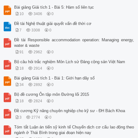
Bài giảng Giải tích 1 - Bài 5: Hàm số liên tục
10
3406
0
Đề tài Nghệ thuật giải quyết vấn đề thời cơ
7
3308
0
Đề tài Responsible accommodation operation: Managing energy,
water & waste
91
2962
0
Bộ câu hỏi trắc nghiệm Môn Lịch sử Đảng cộng sản Việt Nam
18
2914
0
Bài giảng Giải tích 1 - Bài 1: Giới hạn dãy số
34
2892
0
Bộ đề cương Ôn tập môn Đường lối 2015
18
2824
0
Đề cương Kỹ năng chuyên nghiệp cho kỹ sư - ĐH Bách Khoa
3
2774
0
Tóm tắt Luận án tiến sỹ kinh tế Chuyển dịch cơ cấu lao động theo
ngành ở Thái Bình trong giai đoạn hiện nay