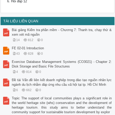
Hỏi đáp 12
TÀI LIỆU LIÊN QUAN
Bài giảng Kiểm tra phần mềm - Chương 7: Thanh tra, chạy thử &
xem xét mã nguồn
14
812
0
FE 02-01 Introduction
43
828
0
Exercise Database Management Systems (CO3021) - Chapter 2:
Disk Storage and Basic File Structures
4
814
0
Đề tài Vấn đề liên kết doanh nghiệp trong đào tạo nguồn nhân lực
ngành du lịch nhằm đáp ứng nhu cầu xã hội tại tp. Hồ Chí Minh
6
662
0
Topic The support of local communities plays a significant role in
the world heritage site (whs) conservation and the development of
heritage tourism. this study aims to better understand the
community support for sustainable tourism development by explor