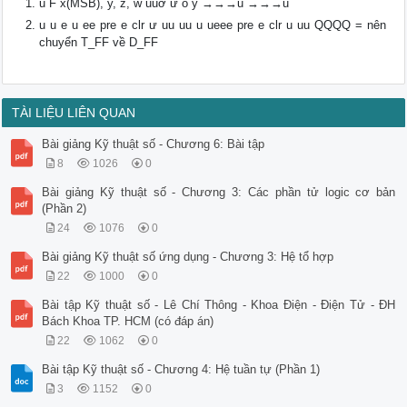
u F x(MSB), y, z, w uuơ ư o y →→→u →→→u
u u e u ee pre e clr ư uu uu u ueee pre e clr u uu QQQQ = nên
chuyển T_FF về D_FF
TÀI LIỆU LIÊN QUAN
Bài giảng Kỹ thuật số - Chương 6: Bài tập
8
1026
0
Bài giảng Kỹ thuật số - Chương 3: Các phần tử logic cơ bản
(Phần 2)
24
1076
0
Bài giảng Kỹ thuật số ứng dụng - Chương 3: Hệ tổ hợp
22
1000
0
Bài tập Kỹ thuật số - Lê Chí Thông - Khoa Điện - Điện Tử - ĐH
Bách Khoa TP. HCM (có đáp án)
22
1062
0
Bài tập Kỹ thuật số - Chương 4: Hệ tuần tự (Phần 1)
3
1152
0