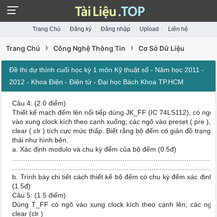
Trang Chủ
Đăng ký
Đăng nhập
Upload
Liên hệ
›
›
Trang Chủ
Công Nghệ Thông Tin
Cơ Sở Dữ Liệu
Đề thi dự thính cuối học kỳ 1 môn Kỹ thuật số - Năm học 2011 -
2012 - Khoa Điện - Điện tử - Đại học Bách Khoa TP.HCM
Câu 4: (2.0 điểm)
Thiết kế mạch đếm lên nối tiếp dùng JK_FF (IC 74LS112), có ngõ
vào xung clock kích theo cạnh xuống; các ngõ vào preset ( pre ),
clear ( clr ) tích cực mức thấp. Biết rằng bộ đếm có giản đồ trạng
thái như hình bên.
a. Xác định modulo và chu kỳ đếm của bộ đếm (0.5đ)
.........................................................................................................
.........................................................................................................
b. Trình bày chi tiết cách thiết kế bộ đếm có chu kỳ đếm xác định 
(1.5đ)
Câu 5: (1.5 điểm)
Dùng T_FF có ngõ vào xung clock kích theo cạnh lên; các ngõ 
clear (clr )