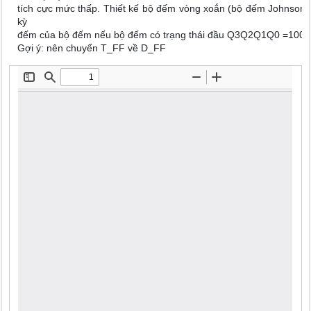
tích cực mức thấp. Thiết kế bộ đếm vòng xoắn (bộ đếm Johnson) 4
kỳ
đếm của bộ đếm nếu bộ đếm có trạng thái đầu Q3Q2Q1Q0 =1001
Gợi ý: nên chuyển T_FF về D_FF