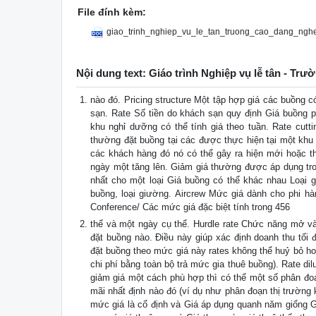
File đính kèm:
giao_trinh_nghiep_vu_le_tan_truong_cao_dang_ngh
Nội dung text: Giáo trình Nghiệp vụ lễ tân - T
nào đó. Pricing structure Một tập hợp giá các buồng c
sạn. Rate Số tiền do khách sạn quy định Giá buồng p
khu nghỉ dưỡng có thể tính giá theo tuần. Rate cut
thường đặt buồng tại các được thực hiện tại một khu 
các khách hàng đó nó có thể gây ra hiện mới hoặc t
ngày một tăng lên. Giảm giá thường được áp dụng tr
nhất cho một loại Giá buồng có thể khác nhau Loại gi
buồng, loại giường. Aircrew Mức giá dành cho phi hà
Conference/ Các mức giá đặc biệt tính trong 456
thể và một ngày cụ thể. Hurdle rate Chức năng mở và
đặt buồng nào. Điều này giúp xác định doanh thu tối 
đặt buồng theo mức giá này rates không thể huỷ bỏ ho
chi phí bằng toàn bộ trả mức gia thuê buồng). Rate d
giảm giá một cách phù hợp thì có thể một số phân đo
mãi nhất định nào đó (ví dụ như phân đoạn thị trường
mức giá là cố định và Giá áp dụng quanh năm giống G