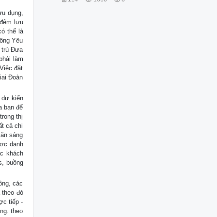
ưu dụng,
 đêm lưu
ó thể là
hông Yêu
 trú Đưa
phải làm
Việc đặt
iai Đoàn
 dự kiến
a bạn để
rong thị
ất cả chi
 ăn sáng
ược danh
ác khách
s, buồng
ồng, các
 theo đó
ợc tiếp -
ng. theo