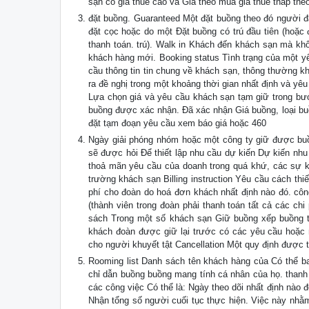
sạn có giá thuê cao và Giá theo mùa giá thuê thấp the
đặt buồng. Guaranteed Một đặt buồng theo đó người đặ
đặt cọc hoặc do một Đặt buồng có trú đầu tiên (hoặc
thanh toán. trú). Walk in Khách đến khách sạn mà kh
khách hàng mới. Booking status Tình trạng của một y
cầu thông tin tin chung về khách sạn, thông thường k
ra đề nghị trong một khoảng thời gian nhất định và yê
Lựa chọn giá và yêu cầu khách sạn tạm giữ trong bướ
buồng được xác nhận. Đã xác nhận Giá buồng, loại buồ
đặt tạm đoạn yêu cầu xem báo giá hoặc 460
Ngày giải phóng nhóm hoặc một công ty giữ được buồn
sẽ được hỏi Để thiết lập nhu cầu dự kiến Dự kiến nhu
thoả mãn yêu cầu của doanh trong quá khứ, các sự khá
trường khách sạn Billing instruction Yêu cầu cách thiế
phí cho đoàn do hoá đơn khách nhất định nào đó. công
(thành viên trong đoàn phải thanh toán tất cả các ch
sách Trong một số khách sạn Giữ buồng xếp buồng th
khách đoàn được giữ lại trước có các yêu cầu hoặc 
cho người khuyết tật Cancellation Một quy định được th
Rooming list Danh sách tên khách hàng của Có thể b
chỉ dẫn buồng buồng mang tính cá nhân của họ. thanh
các công việc Có thể là: Ngày theo dõi nhất định nào đ
Nhận tổng số người cuối tục thực hiện. Việc này nh