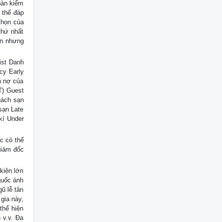
oàn kiểm
 thể đáp
chọn của
thứ nhất
ơn nhưng
ist Danh
cy Early
n nợ của
IT) Guest
hách sạn
sạn Late
kí Under
ác có thể
giám đốc
kiện lớn
quốc ánh
ũ lễ tân
gia này,
thể hiện
 v.v. Đa