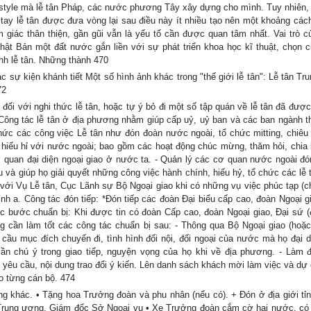
g style mà lễ tân Pháp, các nước phương Tây xây dựng cho mình. Tuy nhiên,
 tay lễ tân được đưa vòng lại sau điều này ít nhiều tạo nên một khoảng cách
m giác thân thiện, gần gũi vẫn là yếu tố cần được quan tâm nhất. Vai trò củ
hật Bản một đất nước gắn liền với sự phát triển khoa học kĩ thuật, chọn 
h lễ tân. Những thành 470
 sự kiện khánh tiết Một số hình ảnh khác trong "thế giới lễ tân": Lễ tân Tr
72
g đối với nghi thức lễ tân, hoặc tự ý bỏ đi một số tập quán về lễ tân đã đượ
 Công tác lễ tân ở địa phương nhằm giúp cấp uỷ, uỷ ban và các ban ngành t
chức các công việc Lễ tân như đón đoàn nước ngoài, tổ chức mitting, chiêu 
 hiếu hỉ với nước ngoài; bao gồm các hoạt động chúc mừng, thăm hỏi, chia 
 quan đại diện ngoại giao ở nước ta. - Quản lý các cơ quan nước ngoài đó
và giúp họ giải quyết những công việc hành chính, hiếu hỷ, tổ chức các lễ t
ẽ với Vụ Lễ tân, Cục Lãnh sự Bộ Ngoại giao khi có những vụ việc phúc tạp (c
hính a. Công tác đón tiếp: *Đón tiếp các đoàn Đại biểu cấp cao, đoàn Ngoại 
c bước chuẩn bị: Khi được tin có đoàn Cấp cao, đoàn Ngoại giao, Đại sứ (đ
 cần làm tốt các công tác chuẩn bị sau: - Thông qua Bộ Ngoại giao (hoặ
cầu mục đích chuyến đi, tình hình đối nội, đối ngoại của nước mà họ đại di
ần chú ý trong giao tiếp, nguyện vọng của họ khi về địa phương. - Làm 
, yêu cầu, nội dung trao đổi ý kiến. Lên danh sách khách mời làm việc và dự
ho từng cán bộ. 474
ng khác. • Tặng hoa Trưởng đoàn và phu nhân (nếu có). + Đón ở địa giới tỉn
c Trung ương, Giám đốc Sở Ngoại vụ • Xe Trưởng đoàn cắm cờ hai nước, có