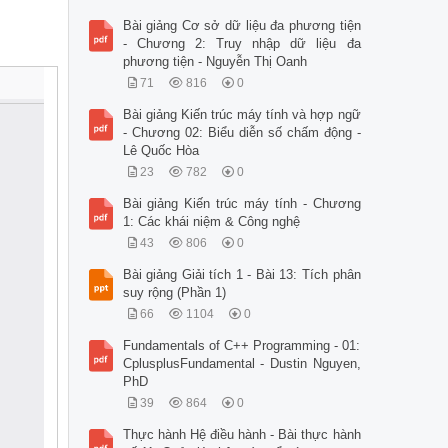
Bài giảng Cơ sở dữ liệu đa phương tiện
- Chương 2: Truy nhập dữ liệu đa
phương tiện - Nguyễn Thị Oanh
71
816
0
Bài giảng Kiến trúc máy tính và hợp ngữ
- Chương 02: Biểu diễn số chấm động -
Lê Quốc Hòa
23
782
0
Bài giảng Kiến trúc máy tính - Chương
1: Các khái niệm & Công nghệ
43
806
0
Bài giảng Giải tích 1 - Bài 13: Tích phân
suy rộng (Phần 1)
66
1104
0
Fundamentals of C++ Programming - 01:
CplusplusFundamental - Dustin Nguyen,
PhD
39
864
0
Thực hành Hệ điều hành - Bài thực hành