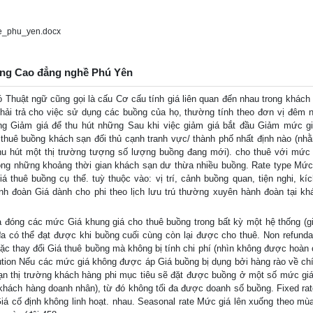
e_phu_yen.docx
rường Cao đẳng nghề Phú Yên
ó Thuật ngữ cũng gọi là cấu Cơ cấu tính giá liên quan đến nhau trong khách t
hải trả cho việc sử dụng các buồng của họ, thường tính theo đơn vị đêm n
ting Giảm giá để thu hút những Sau khi việc giảm giá bắt đầu Giảm mức g
thuê buồng khách sạn đối thủ cạnh tranh vực/ thành phố nhất định nào (nhằ
hu hút một thị trường tượng số lượng buồng đang mới). cho thuê với mức 
ong những khoảng thời gian khách sạn dư thừa nhiều buồng. Rate type Mức
á thuê buồng cụ thể. tuỳ thuộc vào: vị trí, cảnh buồng quan, tiện nghi, kí
nh đoàn Giá dành cho phi theo lịch lưu trú thường xuyên hành đoàn tại kh
 đóng các mức Giá khung giá cho thuê buồng trong bất kỳ một hệ thống (gi
đa có thể đạt được khi buồng cuối cùng còn lại được cho thuê. Non refunda
ặc thay đổi Giá thuê buồng mà không bị tính chi phí (nhìn không được hoàn 
ilution Nếu các mức giá không được áp Giá buồng bị dụng bởi hàng rào về ch
ạn thị trường khách hàng phi mục tiêu sẽ đặt được buồng ở một số mức gi
 khách hàng doanh nhân), từ đó không tối đa được doanh số buồng. Fixed rat
iá cố định không linh hoạt. nhau. Seasonal rate Mức giá lên xuống theo mù