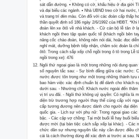
sát dẫn đường. • Không có cờ, khẩu hiệu ở địa giới T
và đại biểu các ngành. • Nhà UBND treo cờ hai nước, 
và trang trí đèn màu. Còn đối với các đoàn cấp thấp 
thần quyết định số 186 ngày 2/6/1992 của HĐBT. *Khi 
đoàn lên xe ôtô về nhà khách. - Cử cán bộ lễ tân ở lạ
khách ngồi theo tập quán quốc tế (khách ngồi bên ta
nâng cốc chào đoàn, không nên nói dài, hoặc đọc diễn
nghỉ mát, dưỡng bệnh tiếp nhận, chăm sóc đoàn là chí
ôtô: Trong cách sắp xếp chỗ ngồi trong ô tô trong Lễ
ngồi trong xe): 476
Ngôi thứ ngoại giao là một trong những nội dung quan
số nguyên tắc sau: - Sự bình đẳng giữa các nước: 
nước được tôn trọng như một trong những thành tựu q
bao hàm việc xác định chuẩn bị để dành cho khách sự 
dưới sau. - Nhường chỗ: Khách nước ngoài đến thăm đ
vị trí ưu đãi. - Ngôi thứ không uỷ quyền: Có nghĩa là
diện trừ trương hợp người thay thế cùng cấp với ngư
cấp tương đương nên được dành cho người đại diện 
quốc gia. - Lịch sự với phụ nữ: Trong ngoại giao c
bậc. - Các cặp vợ chồng: Tại một buổi lễ hay buổi bi
được mời (tại bàn tiệc cách sắp xếp lại khác). - Các
chức dân sự nhưng nguyên tắc này cần được điều chỉn
cái là cách thường dùng để xác định ai trước ai sau. 