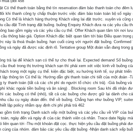
o mùa (đôi 458
t Có thể thanh toán bằng thẻ tín reservation đảm bảo thanh toán cho đêm l
 đôi khi thanh công ty chấp thuận trước việc đảm bảo toán toàn bộ số ngày
ông Có thể là khách hàng thường Khách vãng lai đặt trước. xuyên và cũng c
êu cầu đặt Tình trạng đặt buồng. buồng Enquiry Khách đưa ra các yêu cầu t
hông bao gồm ngày và các yêu cầu cụ thể. Offer Khách quan tâm tới nơi lưu
u cầu thông báo giá. Option Khách đặc biệt quan tâm tới báo Điều quan trọng 
c này là thoả thuận buồng. hạn cuối cùng với người đặt buồng. Confirmed 
ng và ngày đã được xác định rõ. Tentative group Một đoàn vẫn đang trong g
g trả lại để khách sạn có thể tự cho thuê lại. Expected demand Số buồng
 cầu thuê trong thị trường khách sạn thì phải xem xét việc kinh về buồng củ
ch trong một ngày cụ thể. kiện đặc biệt, xu hướng kinh tế, sự phát triển t
t lập thông tin Có thể là: Hướng dẫn ghi thanh toán chi tiết của một đoàn -T
 ty thanh toán (tất cả các chi phí do người tổ chức chi trả). -Giá buồng và
i phí khác ngoài tiền buồng và ăn sáng) . Blocking room Sau khi đã nhận đ
ì các buồng có thể (nhỏ), tất cả các buồng cho được giữ lại dành cho c
nhu cầu cụ ngày đoàn đến. thể về buồng. Chẳng hạn như buồng VIP, suite
iết lập policy nhằm quy định chi phí phải trả 462
ao gồm tình trạng Danh sách xếp một buồng và các yêu cầu về VIP của bu
 toán, ngày đến và ngày đi của các thành viên cá nhân. Trace date Ngày mà
ó liên quan tới -Thu một khoản đặt cọc. thực hiện yêu cầu đặt buồng phải đư
ằm cùng của nhóm. đảm bảo các yêu cầu đặt buồng -Nhận danh sách xếp buồ