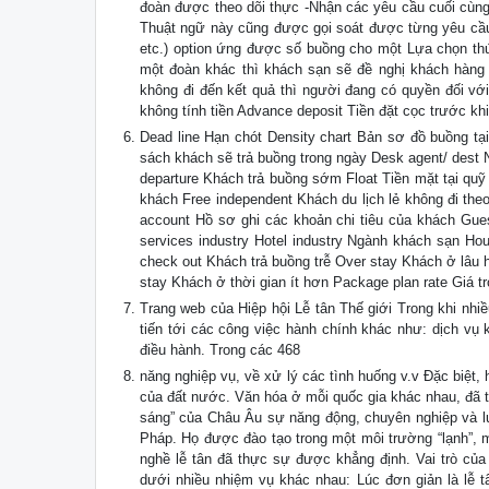
đoàn được theo dõi thực -Nhận các yêu cầu cuối cùng
Thuật ngữ này cũng được gọi soát được từng yêu cầu 
etc.) option ứng được số buồng cho một Lựa chọn thứ
một đoàn khác thì khách sạn sẽ đề nghị khách hàng 
không đi đến kết quả thì người đang có quyền đối vớ
không tính tiền Advance deposit Tiền đặt cọc trước kh
Dead line Hạn chót Density chart Bản sơ đồ buồng tại
sách khách sẽ trả buồng trong ngày Desk agent/ dest 
departure Khách trả buồng sớm Float Tiền mặt tại quỹ 
khách Free independent Khách du lịch lẻ không đi theo 
account Hồ sơ ghi các khoản chi tiêu của khách Gues
services industry Hotel industry Ngành khách sạn Ho
check out Khách trả buồng trễ Over stay Khách ở lâu 
stay Khách ở thời gian ít hơn Package plan rate Giá tr
Trang web của Hiệp hội Lễ tân Thế giới Trong khi nhiều
tiến tới các công việc hành chính khác như: dịch vụ 
điều hành. Trong các 468
năng nghiệp vụ, về xử lý các tình huống v.v Đặc biệt
của đất nước. Văn hóa ở mỗi quốc gia khác nhau, đã 
sáng” của Châu Âu sự năng động, chuyên nghiệp và lu
Pháp. Họ được đào tạo trong một môi trường “lạnh”, m
nghề lễ tân đã thực sự được khẳng định. Vai trò củ
dưới nhiều nhiệm vụ khác nhau: Lúc đơn giản là lễ t