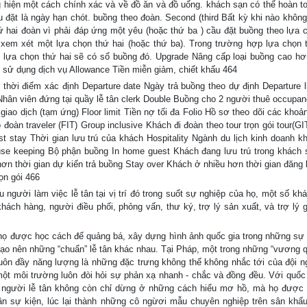
 hiện một cách chính xác và về đồ ăn và đồ uống. khách sạn có thể hoàn t
đặt là ngày hạn chót. buồng theo đoàn. Second (third Bất kỳ khi nào không
 hai đoàn vì phải đáp ứng một yêu (hoặc thứ ba ) cầu đặt buồng theo lựa 
xem xét một lựa chọn thứ hai (hoặc thứ ba). Trong trường hợp lựa chọn 
i lựa chọn thứ hai sẽ có số buồng đó. Upgrade Nâng cấp loại buồng cao h
i sử dụng dịch vụ Allowance Tiền miễn giảm, chiết khấu 464
 thời điểm xác định Departure date Ngày trả buồng theo dự định Departure l
Nhân viên đứng tại quầy lễ tân clerk Double Buồng cho 2 người thuê occupan
giao dịch (tạm ứng) Floor limit Tiền nợ tối đa Folio Hồ sơ theo dõi các khoả
đoàn traveler (FIT) Group inclusive Khách đi đoàn theo tour trọn gói tour(G
t stay Thời gian lưu trú của khách Hospitality Ngành du lịch kinh doanh k
use keeping Bộ phận buồng In home guest Khách đang lưu trú trong khách 
hơn thời gian dự kiến trả buồng Stay over Khách ở nhiều hơn thời gian đăng 
ọn gói 466
 người làm việc lễ tân tại vị trí đó trong suốt sự nghiệp của họ, một số kh
khách hàng, người điều phối, phỏng vấn, thư ký, trợ lý sản xuất, và trợ lý 
, họ được học cách để quảng bá, xây dựng hình ảnh quốc gia trong những sự 
tạo nên những “chuẩn” lễ tân khác nhau. Tại Pháp, một trong những “vương 
ôn đầy năng lượng là những đặc trưng không thể không nhắc tới của đội ng
ột môi trường luôn đòi hỏi sự phản xạ nhanh - chắc và đồng đều. Với quốc 
a người lễ tân không còn chỉ dừng ở những cách hiểu mơ hồ, mà họ được 
ân sự kiện, lúc lại thành những cô ngừơi mẫu chuyên nghiệp trên sân khấu