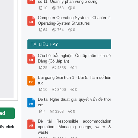
số 11: Quản lý phân vùng ổ cứng
10
768
0
Computer Operating System - Chapter 2:
Operating-System Structures
64
764
0
TÀI LIỆU HAY
Câu hỏi trắc nghiệm Ôn tập môn Lịch sử
Đảng (Có đáp án)
25
4338
1
Bài giảng Giải tích 1 - Bài 5: Hàm số liên
tục
10
3406
0
Đề tài Nghệ thuật giải quyết vấn đề thời
cơ
7
3308
0
ad
Đề tài Responsible accommodation
ãy click
operation: Managing energy, water &
waste