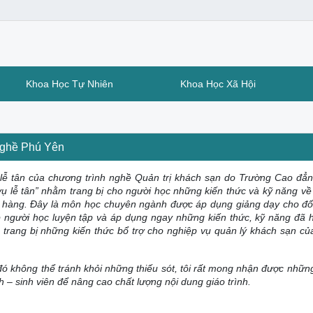
Khoa Học Tự Nhiên
Khoa Học Xã Hội
 nghề Phú Yên
 lễ tân của chương trình nghề Quản trị khách sạn do Trường Cao đẳ
vụ lễ tân” nhằm trang bị cho người học những kiến thức và kỹ năng về
à hàng. Đây là môn học chuyên ngành được áp dụng giảng dạy cho đố
p người học luyện tập và áp dụng ngay những kiến thức, kỹ năng đã 
c trang bị những kiến thức bổ trợ cho nghiệp vụ quản lý khách sạn củ
đó không thể tránh khỏi những thiếu sót, tôi rất mong nhận được những
– sinh viên để nâng cao chất lượng nội dung giáo trình.