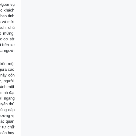
Ngoại vụ
ớc khách
heo tinh
a và mời
ách, chủ
ào mừng,
ác cơ sở
 trên xe
ủa người
trên một
giữa các
 này còn
c, người
dành một
mình đại
ời ngang
uyên thủ
cùng cấp
cương vị
các quan
ứ tự chữ
đoàn hay