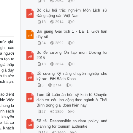
91
2964
0
Bộ câu hỏi trắc nghiệm Môn Lịch sử
Đảng cộng sản Việt Nam
18
2914
0
Bài giảng Giải tích 1 - Bài 1: Giới hạn
dãy số
rúc giá.
34
2892
0
ghỉ, các
Bộ đề cương Ôn tập môn Đường lối
iá người
2015
m tạo ra
18
2824
0
giá thấp
 giá duy
Đề cương Kỹ năng chuyên nghiệp cho
ch thước
kỹ sư - ĐH Bách Khoa
ách sạn.
3
2774
0
ao diện)
Tóm tắt Luận án tiến sỹ kinh tế Chuyển
ble Việc
dịch cơ cấu lao động theo ngành ở Thái
Bình trong giai đoạn hiện nay
chung là
ính sách
27
1850
0
á khuyến
Đề tài Responsible tourism policy and
e Tất cả
planning for tourism authoritie
a. Khách
114
1660
0