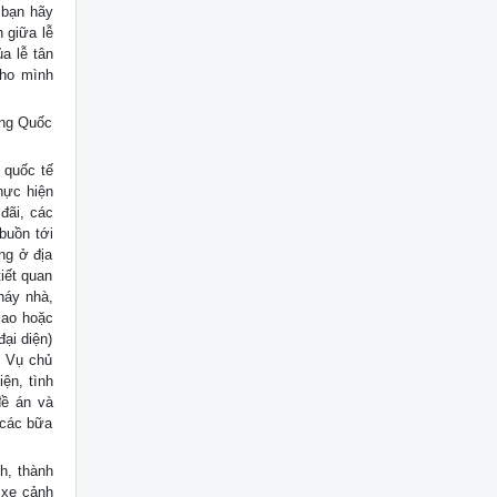
 bạn hãy
 giữa lễ
a lễ tân
cho mình
ung Quốc
c quốc tế
hực hiện
đãi, các
buồn tới
ng ở địa
iết quan
háy nhà,
giao hoặc
ại diện)
c Vụ chủ
ện, tình
đề án và
 các bữa
h, thành
 xe cảnh