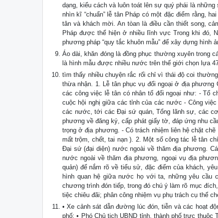
dạng, kiểu cách và luôn toát lên sự quý phái là nhữn
nhìn kĩ “chuẩn” lễ tân Pháp có một đặc điểm rằng, hai
tân và khách mời. An tòan là điều cần thiết song, cả
Pháp được thể hiện ở nhiều lĩnh vực Trong khi đó, N
phương pháp “quy tắc khuôn mẫu” để xây dựng hình ản
Áo dài, khăn đóng là đồng phục thường xuyên trong các
là hình mẫu được nhiều nước trên thế giới chọn lựa 4
tìm thấy nhiều chuyện rắc rối chỉ vì thái độ coi thườn
thừa nhận. 1. Lễ tân phục vụ đối ngoại ở địa phương
các công việc lễ tân có nhân tố đối ngoại như: - Tổ 
cuộc hội nghị giữa các tỉnh của các nước - Công việc
các nước, tới các Đại sứ quán, Tổng lãnh sự, các cơ
phương về đăng ký, cấp phát giấy tờ, đáp ứng nhu cầu 
trọng ở địa phương. - Có trách nhiệm liên hệ chặt ch
mất trộm, chết, tai nạn ). 2. Một số công tác lễ tân c
Đại sứ (đại diện) nước ngoài về thăm địa phương. Cá
nước ngoài về thăm địa phương, ngoại vụ địa phương
quản) để nắm rõ về tiểu sử, đặc điểm của khách, yêu 
hình quan hệ giữa nước họ với ta, những yêu cầu c
chương trình đón tiếp, trong đó chú ý làm rõ mục đích
tiệc chiêu đãi; phân công nhiệm vụ phụ trách cụ thể c
• Xe cảnh sát dẫn đường lúc đón, tiễn và các hoạt độ
phố: • Phó Chủ tịch UBND tỉnh, thành phố trực thuộ