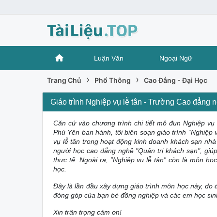
Luận Văn
Ngoại Ngữ
›
›
Trang Chủ
Phổ Thông
Cao Đẳng - Đại Học
Giáo trình Nghiệp vụ lễ tân - Trường Cao đẳng
Căn cứ vào chương trình chi tiết mô đun Nghiệp vụ
Phú Yên ban hành, tôi biên soạn giáo trình “Nghiệp 
vụ lễ tân trong hoạt động kinh doanh khách sạn nh
người học cao đẳng nghề "Quản trị khách sạn", giú
thực tế. Ngoài ra, ”Nghiệp vụ lễ tân” còn là môn họ
học.
Đây là lần đầu xây dựng giáo trình môn học này, do 
đóng góp của bạn bè đồng nghiệp và các em học sinh 
Xin trân trọng cảm ơn!