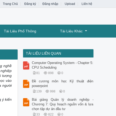
Trang Chủ
Đăng ký
Đăng nhập
Upload
Liên hệ
Tài Liệu Phổ Thông
Tài Liệu Khác
TÀI LIỆU LIÊN QUAN
Computer Operating System - Chapter 5:
ng nghề
CPU Scheduling
 nghiệp
81
898
0
i tượng
học vào
Đề cương môn học Kỹ thuật điện
a người
powerpoint
139
998
0
 ý kiến
Bài giảng Quản lý doanh nghiệp -
Chương 7: Quy hoạch nguồn vốn & lựa
chọn tập dự án đầu tư
33
822
0