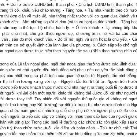
ỉnh. + Đón ở trụ sở UBND tỉnh, thành phố: • Chủ tịch UBND tỉnh, thành phố, 
trang trí cờ, khẩu hiệu chào mừng. • Tặng hoa. + Tại nhà khách: treo cờ nư
hơn thì đơn giản về mức độ, nên thống nhất trước với cơ quan đưa khách về t
khách đến: - Mời những người đi đón (cả ta và bạn) ra đón khách. - Tặng ho
i sân bay lo thủ tục: hộ chiếu, hành lý. + Ở nhà khách: • Tại phòng tiếp kh
y phải chủ nhà), chủ giới thiệu người dự, chương trình, nói vài ba câu ch
 văn , sau đó mời khách vào. • Bố trí nơi nghỉ và sinh hoạt là chủ yếu. • C
nh trên cơ sở quyết định của lãnh đạo địa phương. b. Cách sắp xếp chỗ ngồi
 tân ngoại giao được thực hiện theo nguyên tắc sau (Nhìn theo hướng nhìn c
 trọng của Lễ tân ngoại giao, ngôi thứ ngoại giao thường được xác định dựa 
Các nước có chủ quyền đều bình đẳng với nhau nên nguyên tắc bình đẳng 
uý báu nhất trong sự phát triển của quan hệ quốc tế. Nguyên tắc bình đẳng
thịnh tình tương xứng với họ. - Nguyên tắc tôn ti trật tự: Người trên trướ
ược xếp trước khách thuộc nước chủ nhà hay ít ra trong buổi lễ họ được 
 một người khi đại diện một người khác thì không thể được đối xử như người 
ời được thay thế. Tuy nhiên đối với nguyên thủ quốc gia vì không có ngư
(phó Thủ tướng hay Bộ trưởng) sự đối xử trọng thị như được dành cho Ng
ác quan chức nam giới chỉ nhường chỗ cho phụ nữ khi người phụ nữ đó có 
ểu diễn người ta xếp các cặp vợ chồng với nhau theo cấp bậc của người giữ 
 nhân vật tôn giáo: Trong các buổi lễ thường các chức sắc tôn giáo xếp sau 
h tuỳ theo chức tước, tuổi, địa điểm và hoàn cảnh. - Thứ tự chữ cái: Th
Nguyên tắc này nhằm thực hiện triệt để sự bình đẳng giữa các đại biểu, phái 