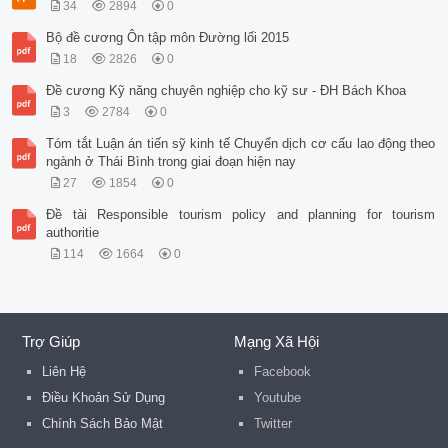
34
2894
0
Bộ đề cương Ôn tập môn Đường lối 2015
18
2826
0
Đề cương Kỹ năng chuyên nghiệp cho kỹ sư - ĐH Bách Khoa
3
2784
0
Tóm tắt Luận án tiến sỹ kinh tế Chuyển dịch cơ cấu lao động theo
ngành ở Thái Bình trong giai đoạn hiện nay
27
1854
0
Đề tài Responsible tourism policy and planning for tourism
authoritie
114
1664
0
Trợ Giúp
Mạng Xã Hội
Liên Hệ
Facebook
Điều Khoản Sử Dụng
Youtube
Chính Sách Bảo Mật
Twitter