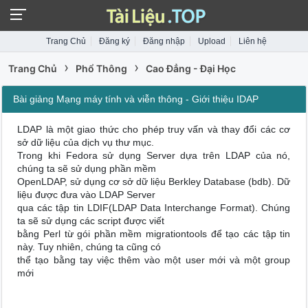
Trang Chủ
Đăng ký
Đăng nhập
Upload
Liên hệ
›
›
Trang Chủ
Phổ Thông
Cao Đẳng - Đại Học
Bài giảng Mạng máy tính và viễn thông - Giới thiệu IDAP
LDAP là một giao thức cho phép truy vấn và thay đổi các cơ
sở dữ liệu của dịch vụ thư mục.
Trong khi Fedora sử dụng Server dựa trên LDAP của nó,
chúng ta sẽ sử dụng phần mềm
OpenLDAP, sử dụng cơ sở dữ liệu Berkley Database (bdb). Dữ
liệu được đưa vào LDAP Server
qua các tập tin LDIF(LDAP Data Interchange Format). Chúng
ta sẽ sử dụng các script được viết
bằng Perl từ gói phần mềm migrationtools để tạo các tập tin
này. Tuy nhiên, chúng ta cũng có
thể tạo bằng tay việc thêm vào một user mới và một group
mới