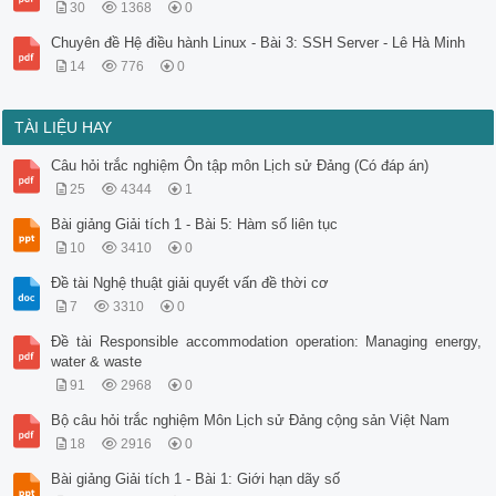
30
1368
0
Chuyên đề Hệ điều hành Linux - Bài 3: SSH Server - Lê Hà Minh
14
776
0
TÀI LIỆU HAY
Câu hỏi trắc nghiệm Ôn tập môn Lịch sử Đảng (Có đáp án)
25
4344
1
Bài giảng Giải tích 1 - Bài 5: Hàm số liên tục
10
3410
0
Đề tài Nghệ thuật giải quyết vấn đề thời cơ
7
3310
0
Đề tài Responsible accommodation operation: Managing energy,
water & waste
91
2968
0
Bộ câu hỏi trắc nghiệm Môn Lịch sử Đảng cộng sản Việt Nam
18
2916
0
Bài giảng Giải tích 1 - Bài 1: Giới hạn dãy số