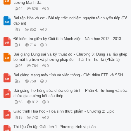
Lương Mạnh Bá
94
826
0
Bài tập Hóa vô cơ - Bài tập trắc nghiệm nguyên tố chuyển tiếp (Có
đáp án)
3
852
0
Đề kiểm tra giữa kỳ Giải tích Mạch điện - Năm học 2012 - 2013
1
714
0
Bài giảng Dung sai và kỹ thuật đo - Chương 3: Dung sai lắp ghép
bề mặt trụ trơn và phương pháp đo - Thái Thị Thu Hà (Phần 3)
96
764
0
Bài giảng Mạng máy tính và viễn thông - Giới thiệu FTP và SSH
2
758
0
Bài giảng Hư hỏng sửa chữa công trình - Phần 4: Hư hỏng và sữa
chữa gia cường kết cấu thép
58
812
0
Giáo trình Hóa học - Hóa sinh thực phẩm - Chương 2: Lipid
19
742
0
Tài liệu Ôn tập Giải tích 1: Phương trình vi phân