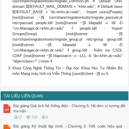
/usr/share/migrationtools/migrate_common.ph # Default DNS
domain $DEFAULT_MAIL_DOMAIN = "khtn.edu"; # Default base
$DEFAULT_BASE = "dc=khtn,dc=edu"; - Import users(People)
[root@server ~]$ /usr/share/migrationtools/migrate_passwd.pl
/etc/passwd people.ldif [root@server ~]$ ldapadd -x -W -D
"cn=Manager,dc=khtn,dc=edu" -f people.ldif - Import
Groups(Group) [root@server ~]$
/usr/share/migrationtools/migrate_group.pl /etc/group group.ldif
[root@server ~]$ ldapadd -x -W -D
"cn=Manager,dc=khtn,dc=edu" -f group.ldif - Kiểm tra CSDL
LDAP [root@server ~]$ ldapsearch –x –LLL –b “dc=khtn,dc=edu"
“objectclass=*” | more 4
Khoa Công Nghệ Thông Tin – Đại học Khoa Học Tự Nhiên Bộ
môn Mạng máy tính và Viễn Thông [user@client ~]$ su 6
TÀI LIỆU LIÊN QUAN
Bài giảng Giải tich hệ thống điện - Chương 5: Hệ đơn vị tương đối
ma trận
17
710
0
Bài giảng Kỹ thuật lập trình - Chương 3: Viết code hiệu quả -