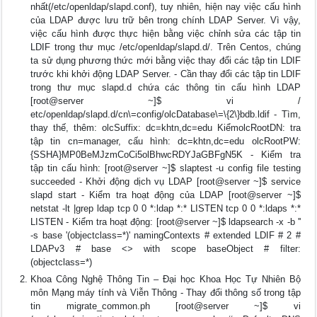
nhất(/etc/openldap/slapd.conf), tuy nhiên, hiện nay việc cấu hình
của LDAP được lưu trữ bên trong chính LDAP Server. Vì vậy,
việc cấu hình được thực hiện bằng việc chỉnh sửa các tập tin
LDIF trong thư mục /etc/openldap/slapd.d/. Trên Centos, chúng
ta sử dụng phương thức mới bằng việc thay đổi các tập tin LDIF
trước khi khởi động LDAP Server. - Cần thay đổi các tập tin LDIF
trong thư mục slapd.d chứa các thông tin cấu hình LDAP
[root@server ~]$ vi /
etc/openldap/slapd.d/cn\=config/olcDatabase\=\{2\}bdb.ldif - Tìm,
thay thế, thêm: olcSuffix: dc=khtn,dc=edu KiểmolcRootDN: tra
tập tin cn=manager, cấu hình: dc=khtn,dc=edu olcRootPW:
{SSHA}MP0BeMJzmCoCi5olBhwcRDYJaGBFgN5K - Kiểm tra
tập tin cấu hình: [root@server ~]$ slaptest -u config file testing
succeeded - Khởi động dịch vụ LDAP [root@server ~]$ service
slapd start - Kiểm tra hoạt động của LDAP [root@server ~]$
netstat -lt |grep ldap tcp 0 0 *:ldap *:* LISTEN tcp 0 0 *:ldaps *:*
LISTEN - Kiểm tra hoạt động: [root@server ~]$ ldapsearch -x -b ''
-s base '(objectclass=*)' namingContexts # extended LDIF # 2 #
LDAPv3 # base <> with scope baseObject # filter:
(objectclass=*)
Khoa Công Nghệ Thông Tin – Đại học Khoa Học Tự Nhiên Bộ
môn Mạng máy tính và Viễn Thông - Thay đổi thông số trong tập
tin migrate_common.ph [root@server ~]$ vi