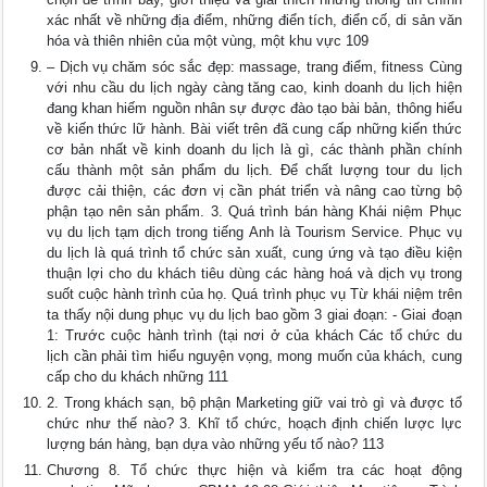
xác nhất về những địa điểm, những điển tích, điển cố, di sản văn
hóa và thiên nhiên của một vùng, một khu vực 109
– Dịch vụ chăm sóc sắc đẹp: massage, trang điểm, fitness Cùng
với nhu cầu du lịch ngày càng tăng cao, kinh doanh du lịch hiện
đang khan hiếm nguồn nhân sự được đào tạo bài bản, thông hiểu
về kiến thức lữ hành. Bài viết trên đã cung cấp những kiến thức
cơ bản nhất về kinh doanh du lịch là gì, các thành phần chính
cấu thành một sản phẩm du lịch. Để chất lượng tour du lịch
được cải thiện, các đơn vị cần phát triển và nâng cao từng bộ
phận tạo nên sản phẩm. 3. Quá trình bán hàng Khái niệm Phục
vụ du lịch tạm dịch trong tiếng Anh là Tourism Service. Phục vụ
du lịch là quá trình tổ chức sản xuất, cung ứng và tạo điều kiện
thuận lợi cho du khách tiêu dùng các hàng hoá và dịch vụ trong
suốt cuộc hành trình của họ. Quá trình phục vụ Từ khái niệm trên
ta thấy nội dung phục vụ du lịch bao gồm 3 giai đoạn: - Giai đoạn
1: Trước cuộc hành trình (tại nơi ở của khách Các tổ chức du
lịch cần phải tìm hiểu nguyện vọng, mong muốn của khách, cung
cấp cho du khách những 111
2. Trong khách sạn, bộ phận Marketing giữ vai trò gì và được tổ
chức như thế nào? 3. Khĩ tổ chức, hoạch định chiến lược lực
lượng bán hàng, bạn dựa vào những yếu tố nào? 113
Chương 8. Tổ chức thực hiện và kiểm tra các hoạt động