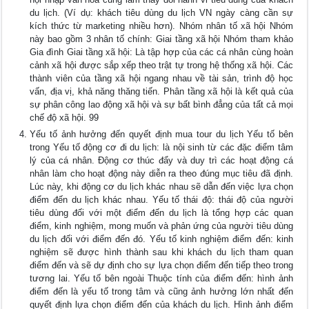
du lịch. (Ví dụ: khách tiêu dùng du lịch VN ngày càng cần sự
kích thức từ marketing nhiều hơn). Nhóm nhân tố xã hội Nhóm
này bao gồm 3 nhân tố chính: Giai tầng xã hội Nhóm tham khảo
Gia đình Giai tầng xã hội: Là tập hợp của các cá nhân cùng hoàn
cảnh xã hội được sắp xếp theo trật tự trong hệ thống xã hội. Các
thành viên của tầng xã hội ngang nhau về tài sản, trình độ học
vấn, địa vị, khả năng thăng tiến. Phân tầng xã hội là kết quả của
sự phân công lao động xã hội và sự bất bình đẳng của tất cả mọi
chế độ xã hội. 99
Yếu tố ảnh hưởng đến quyết định mua tour du lịch Yếu tố bên
trong Yếu tố động cơ đi du lịch: là nội sinh từ các đặc điểm tâm
lý của cá nhân. Động cơ thúc đẩy và duy trì các hoạt động cá
nhân làm cho hoạt động này diễn ra theo đúng mục tiêu đã định.
Lúc này, khi động cơ du lịch khác nhau sẽ dẫn đến việc lựa chọn
điểm đến du lịch khác nhau. Yếu tố thái độ: thái độ của người
tiêu dùng đối với một điểm đến du lịch là tổng hợp các quan
điểm, kinh nghiệm, mong muốn và phản ứng của người tiêu dùng
du lịch đối với điểm đến đó. Yếu tố kinh nghiệm điểm đến: kinh
nghiệm sẽ được hình thành sau khi khách du lịch tham quan
điểm đến và sẽ dự định cho sự lựa chọn điểm đến tiếp theo trong
tương lai. Yếu tố bên ngoài Thuộc tính của điểm đến: hình ảnh
điểm đến là yếu tố trong tâm và cũng ảnh hưởng lớn nhất đến
quyết định lựa chọn điểm đến của khách du lịch. Hình ảnh điểm