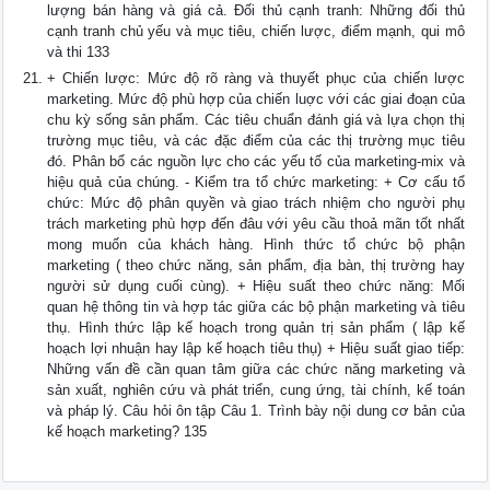
lượng bán hàng và giá cả. Đối thủ cạnh tranh: Những đối thủ
cạnh tranh chủ yếu và mục tiêu, chiến lược, điểm mạnh, qui mô
và thi 133
+ Chiến lược: Mức độ rõ ràng và thuyết phục của chiến lược
marketing. Mức độ phù hợp của chiến luợc với các giai đoạn của
chu kỳ sống sản phẩm. Các tiêu chuẩn đánh giá và lựa chọn thị
trường mục tiêu, và các đặc điểm của các thị trường mục tiêu
đó. Phân bổ các nguồn lực cho các yếu tố của marketing-mix và
hiệu quả của chúng. - Kiểm tra tổ chức marketing: + Cơ cấu tổ
chức: Mức độ phân quyền và giao trách nhiệm cho người phụ
trách marketing phù hợp đến đâu với yêu cầu thoả mãn tốt nhất
mong muốn của khách hàng. Hình thức tổ chức bộ phận
marketing ( theo chức năng, sản phẩm, địa bàn, thị trường hay
người sử dụng cuối cùng). + Hiệu suất theo chức năng: Mối
quan hệ thông tin và hợp tác giữa các bộ phận marketing và tiêu
thụ. Hình thức lập kế hoạch trong quản trị sản phẩm ( lập kế
hoạch lợi nhuận hay lập kế hoạch tiêu thụ) + Hiệu suất giao tiếp:
Những vấn đề cần quan tâm giữa các chức năng marketing và
sản xuất, nghiên cứu và phát triển, cung ứng, tài chính, kế toán
và pháp lý. Câu hỏi ôn tập Câu 1. Trình bày nội dung cơ bản của
kế hoạch marketing? 135