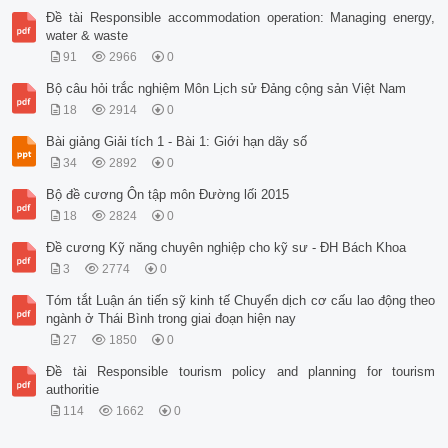
Đề tài Responsible accommodation operation: Managing energy,
water & waste
91
2966
0
Bộ câu hỏi trắc nghiệm Môn Lịch sử Đảng cộng sản Việt Nam
18
2914
0
Bài giảng Giải tích 1 - Bài 1: Giới hạn dãy số
34
2892
0
Bộ đề cương Ôn tập môn Đường lối 2015
18
2824
0
Đề cương Kỹ năng chuyên nghiệp cho kỹ sư - ĐH Bách Khoa
3
2774
0
Tóm tắt Luận án tiến sỹ kinh tế Chuyển dịch cơ cấu lao động theo
ngành ở Thái Bình trong giai đoạn hiện nay
27
1850
0
Đề tài Responsible tourism policy and planning for tourism
authoritie
114
1662
0