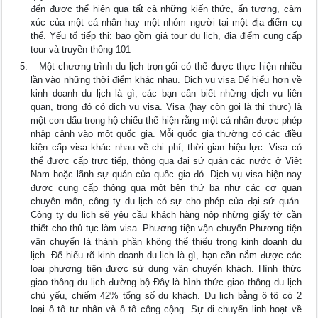
đến đươc thể hiện qua tất cả những kiến thức, ấn tượng, cảm
xúc của một cá nhân hay một nhóm người tại một địa điểm cụ
thể. Yếu tố tiếp thị: bao gồm giá tour du lịch, địa điểm cung cấp
tour và truyền thông 101
– Một chương trình du lịch trọn gói có thể được thực hiện nhiều
lần vào những thời điểm khác nhau. Dịch vụ visa Để hiểu hơn về
kinh doanh du lịch là gì, các bạn cần biết những dịch vụ liên
quan, trong đó có dịch vụ visa. Visa (hay còn gọi là thị thực) là
một con dấu trong hộ chiếu thể hiện rằng một cá nhân được phép
nhập cảnh vào một quốc gia. Mỗi quốc gia thường có các điều
kiện cấp visa khác nhau về chi phí, thời gian hiệu lực. Visa có
thể được cấp trực tiếp, thông qua đại sứ quán các nước ở Việt
Nam hoặc lãnh sự quán của quốc gia đó. Dịch vụ visa hiện nay
được cung cấp thông qua một bên thứ ba như các cơ quan
chuyên môn, công ty du lịch có sự cho phép của đại sứ quán.
Công ty du lịch sẽ yêu cầu khách hàng nộp những giấy tờ cần
thiết cho thủ tục làm visa. Phương tiện vận chuyển Phương tiện
vận chuyển là thành phần không thể thiếu trong kinh doanh du
lịch. Để hiểu rõ kinh doanh du lịch là gì, bạn cần nắm được các
loại phương tiện được sử dụng vận chuyển khách. Hình thức
giao thông du lịch đường bộ Đây là hình thức giao thông du lịch
chủ yếu, chiếm 42% tổng số du khách. Du lịch bằng ô tô có 2
loại ô tô tư nhân và ô tô công cộng. Sự di chuyển linh hoạt về