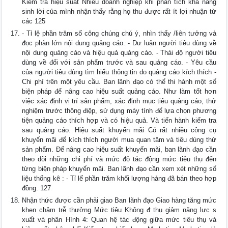
Kiểm tra hiệu suất Nhiều doanh nghiệp khi phân tích khả năng
sinh lời của mình nhận thấy rằng họ thu được rất ít lợi nhuận từ
các 125
- Tỉ lệ phần trăm số công chúng chú ý, nhìn thấy /liên tưởng và
đọc phàn lớn nội dung quảng cáo. - Dư luận người tiêu dùng về
nội dung quảng cáo và hiệu quả quảng cáo. - Thái độ người tiêu
dùng về đối với sản phẩm trước và sau quảng cáo. - Yêu cầu
của người tiêu dùng tìm hiểu thông tin do quảng cáo kích thích -
Chi phí trên một yêu cầu. Ban lãnh đạo có thể thi hành một số
biện pháp để nâng cao hiệu suất quảng cáo. Như làm tốt hơn
việc xác định vị trí sản phẩm, xác định mục tiêu quảng cáo, thử
nghiệm trước thông điệp, sử dụng máy tính để lựa chọn phương
tiện quảng cáo thích hợp và có hiệu quả. Và tiến hành kiểm tra
sau quảng cáo. Hiệu suất khuyến mãi Có rất nhiều công cụ
khuyến mãi để kích thích người mua quan tâm và tiêu dùng thử
sản phẩm. Để nâng cao hiệu suất khuyến mãi, ban lãnh đạo cần
theo dõi những chi phí và mức độ tác động mức tiêu thụ đến
từng biện pháp khuyến mãi. Ban lãnh đạo cần xem xét những số
liệu thống kê : - Tỉ lế phần trăm khối lượng hàng đã bán theo hợp
đồng. 127
Nhận thức được cần phải giao Ban lãnh đạo Giao hàng tăng mức
khen chậm trễ thưởng Mức tiêu Không đ thụ giảm năng lực s
xuất và phân Hình 4: Quan hệ tác động giữa mức tiêu thụ và