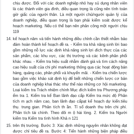
chịu được. Đối với các doanh nghiệp nhỏ hay sủ dụng nhân viên
là các thành viên gia đình, điều quan trọng là cũng nên tính toán
giờ giấc của người thân. Là một người chủ/người quản lý của
doanh nghiệp, điều quan trọng là bạn phải kiểm soát được kế
hoạch marketing. Nếu có thể bạn nên phân công một người chịu
119
kế hoạch năm và tiến hành những điều chỉnh cần thiết nhằm bảo
đảm hoàn thành kế hoạch đề ra. - Kiểm tra khả năng sinh lời bao
gồm những nỗ lực xác định khả năng sinh lợi đích thực của các
sản phẩm, các khu vực, các thị trường và các kênh phân phối
khác nhau. - Kiểm tra hiệu suất nhằm đánh giá và tìm cách nâng
cao hiệu suất của chi phí marketing thông qua các hoạt động bán
hàng, quảng cáo, phân phối và khuyến mãi. - Kiểm tra chiến lược
bao gồm việc khảo sát định kỳ để biết những chiến lược cơ bản
của doanh nghiệp khai thác như thế nào những cơ hội marketing.
Loại kiểm tra Trách nhiệm chính Mục đích kiểm tra Phương pháp
ểm tra 1. Kiểm tra kế Ban lãnh đạo cấp Kiểm tra mức độ Phân
tích m ạch năm cao, ban lãnh đạo cấpạt kế hoạch dự kiến.tiêu
thụ. trung gian. Phân tích th ần. Tỉ số doanh thu trên chi phí.
Phân tích tài chính. Theo dõi m ộ hài lòng. 2. Kiểm tra Người
kiểm tra Kiểm tra tình hình Khả n 121
trên thị trường. Bước 3: Xác định những nguyên nhân không đạt
được chỉ tiêu đề ra. Bước 4: Tiến hành những biện pháp điều