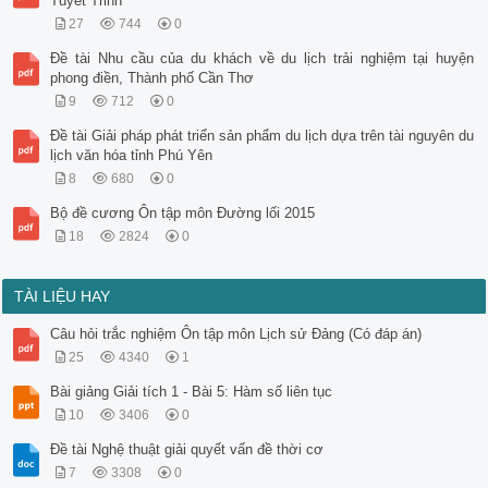
Tuyết Trinh
27
744
0
Đề tài Nhu cầu của du khách về du lịch trải nghiệm tại huyện
phong điền, Thành phố Cần Thơ
9
712
0
Đề tài Giải pháp phát triển sản phẩm du lịch dựa trên tài nguyên du
lịch văn hóa tỉnh Phú Yên
8
680
0
Bộ đề cương Ôn tập môn Đường lối 2015
18
2824
0
TÀI LIỆU HAY
Câu hỏi trắc nghiệm Ôn tập môn Lịch sử Đảng (Có đáp án)
25
4340
1
Bài giảng Giải tích 1 - Bài 5: Hàm số liên tục
10
3406
0
Đề tài Nghệ thuật giải quyết vấn đề thời cơ
7
3308
0