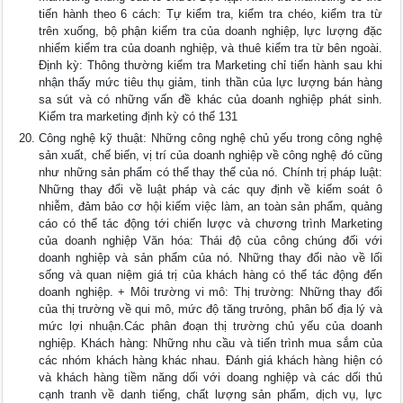
tiến hành theo 6 cách: Tự kiểm tra, kiểm tra chéo, kiểm tra từ
trên xuống, bộ phận kiểm tra của doanh nghiệp, lực lượng đặc
nhiểm kiểm tra của doanh nghiệp, và thuê kiểm tra từ bên ngoài.
Định kỳ: Thông thường kiểm tra Marketing chỉ tiến hành sau khi
nhận thấy mức tiêu thụ giảm, tinh thần của lực lượng bán hàng
sa sút và có những vấn đề khác của doanh nghiệp phát sinh.
Kiểm tra marketing định kỳ có thể 131
Công nghệ kỹ thuật: Những công nghệ chủ yếu trong công nghệ
sản xuất, chế biến, vị trí của doanh nghiệp về công nghệ đó cũng
như những sản phẩm có thể thay thế của nó. Chính trị pháp luật:
Những thay đổi về luật pháp và các quy định về kiểm soát ô
nhiễm, đảm bảo cơ hội kiếm việc làm, an toàn sản phẩm, quảng
cáo có thể tác động tới chiến lược và chương trình Marketing
của doanh nghiệp Văn hóa: Thái độ của công chúng đối với
doanh nghiệp và sản phẩm của nó. Những thay đổi nào về lối
sống và quan niệm giá trị của khách hàng có thể tác động đến
doanh nghiệp. + Môi trường vi mô: Thị trường: Những thay đổi
của thị trường về qui mô, mức độ tăng trưỏng, phân bố địa lý và
mức lợi nhuận.Các phân đoạn thị trường chủ yếu của doanh
nghiệp. Khách hàng: Những nhu cầu và tiến trình mua sắm của
các nhóm khách hàng khác nhau. Đánh giá khách hàng hiện có
và khách hàng tiềm năng dối với doang nghiệp và các dối thủ
cạnh tranh về danh tiếng, chất lượng sản phẩm, dịch vụ, lực