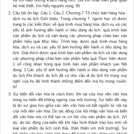
và tìm hiểu những khách hàng mới. Đối với nhân viên phải quan
hệ mật thiết, tìm hiểu nguyện vọng, 95
Câu hỏi ôn tâp: Câu 1. Câu 2. Chương 7 Tổ chức bán hàng hóa -
dịch vụ du lịch Giới thiệu: Trong chương 7, người học sẽ được
trang bị các kiến thức về quá trình mua hàng hóa, dịch vụ và các
yếu tố ảnh hưởng đến hành vi tiêu dùng du lịch. quá trình bán
sản phẩm du lịch và vận dụng các phương pháp chào bán sản
phẩm hiệu quả Mục tiêu: Trình bày được quá trình mua hàng
hóa, dịch vụ và các yếu tố ảnh hưởng đến hành vi tiêu dùng du
lịch. Giải thích được quá trình bán sản phẩm du lịch và vận dụng
các phương pháp chào bán sản phẩm hiệu quả Thực hiện được
1 số công đoạn trong quá trình bán sản phẩm khách sạn Nội
dung: 1.Các yếu tố ảnh hưởng đến hành vi tiêu dùng sản phẩm
du lịch Khi khách du lịch đã có nhu cầu đi du lịch thì trong suy
nghĩ của họ đã hình thành những điểm đến mà họ mong muốn.
97
Sự biến đổi văn hóa là cách thức tồn tại của mọi nền văn hóa
trong sự biến đổi không ngừng của môi trường. Sự biến đổi này
là do sự giao lưu giữa các nền văn hóa và bắt nguồn từ nội tại
của mỗi nền văn hóa. Do tác động của hội nhập văn hóa và biến
đổi văn hóa mà có thể tạo ra cơ hội cho sản phẩm du lịch. (Ví
dụ: do tác động của biến đổi khí hậu hình thành trào lưu mới về
loại sản phẩm du lịch sinh thái, thân thiện với môi trường). Sự
hội nhập văn hóa cũng làm thay đổi hành vi tiêu dùng của khách