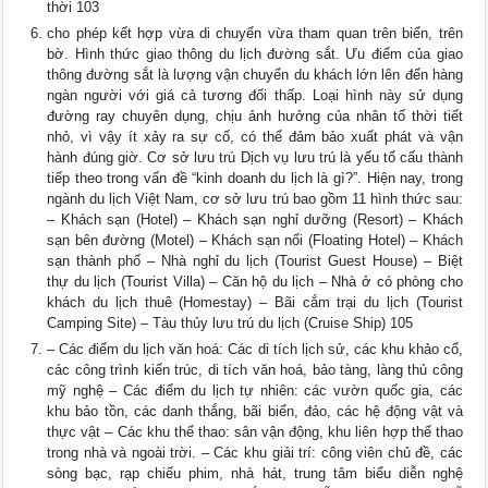
thời 103
cho phép kết hợp vừa di chuyển vừa tham quan trên biển, trên
bờ. Hình thức giao thông du lịch đường sắt. Ưu điểm của giao
thông đường sắt là lượng vận chuyển du khách lớn lên đến hàng
ngàn người với giá cả tương đối thấp. Loại hình này sử dụng
đường ray chuyên dụng, chịu ảnh hưởng của nhân tố thời tiết
nhỏ, vì vậy ít xảy ra sự cố, có thể đảm bảo xuất phát và vận
hành đúng giờ. Cơ sở lưu trú Dịch vụ lưu trú là yếu tố cấu thành
tiếp theo trong vấn đề “kinh doanh du lịch là gì?”. Hiện nay, trong
ngành du lịch Việt Nam, cơ sở lưu trú bao gồm 11 hình thức sau:
– Khách sạn (Hotel) – Khách sạn nghỉ dưỡng (Resort) – Khách
sạn bên đường (Motel) – Khách sạn nổi (Floating Hotel) – Khách
sạn thành phố – Nhà nghỉ du lịch (Tourist Guest House) – Biệt
thự du lịch (Tourist Villa) – Căn hộ du lịch – Nhà ở có phòng cho
khách du lịch thuê (Homestay) – Bãi cắm trại du lịch (Tourist
Camping Site) – Tàu thủy lưu trú du lịch (Cruise Ship) 105
– Các điểm du lịch văn hoá: Các di tích lịch sử, các khu khảo cổ,
các công trình kiến trúc, di tích văn hoá, bảo tàng, làng thủ công
mỹ nghệ – Các điểm du lịch tự nhiên: các vườn quốc gia, các
khu bảo tồn, các danh thắng, bãi biển, đảo, các hệ động vật và
thực vật – Các khu thể thao: sân vận động, khu liên hợp thể thao
trong nhà và ngoài trời. – Các khu giải trí: công viên chủ đề, các
sòng bạc, rạp chiếu phim, nhà hát, trung tâm biểu diễn nghệ