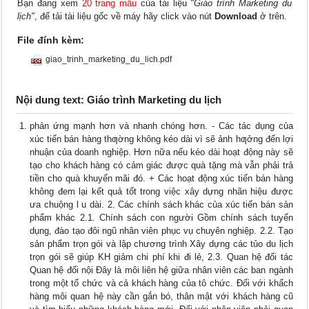
Bạn đang xem
20 trang mẫu
của tài liệu
"Giáo trình Marketing du
lịch"
, để tải tài liệu gốc về máy hãy click vào nút
Download
ở trên.
File đính kèm:
giao_trinh_marketing_du_lich.pdf
Nội dung text: Giáo trình Marketing du lịch
phản ứng mạnh hơn và nhanh chóng hơn. - Các tác dụng của
xúc tiến bán hàng thƣờng không kéo dài vì sẽ ảnh hƣởng đến lợi
nhuận của doanh nghiệp. Hơn nữa nếu kéo dài hoạt động này sẽ
tạo cho khách hàng có cảm giác được quà tặng mà vẫn phải trả
tiền cho quà khuyến mãi đó. + Các hoạt động xúc tiến bán hàng
không đem lại kết quả tốt trong việc xây dựng nhãn hiệu được
ưa chuộng l u dài. 2. Các chính sách khác của xúc tiến bán sản
phẩm khác 2.1. Chính sách con người Gồm chính sách tuyển
dụng, đào tạo đôi ngũ nhân viên phục vụ chuyên nghiệp. 2.2. Tạo
sản phẩm trọn gói và lập chương trình Xây dựng các tủo du lịch
trọn gói sẽ giúp KH giảm chi phí khi đi lẻ, 2.3. Quan hệ đối tác
Quan hệ đối nội Đây là môi liên hệ giữa nhân viên các ban ngành
trong một tổ chức và cả khách hàng của tô chức. Đối với khấch
hàng môi quan hệ này cần gắn bó, thân mật với khách hàng cũ