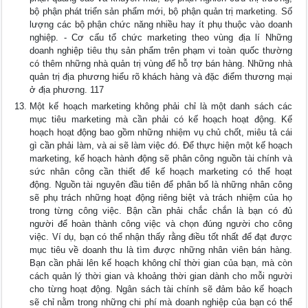
bộ phận phát triển sản phẩm mới, bộ phận quản trị marketing. Số
lượng các bộ phận chức năng nhiều hay ít phụ thuộc vào doanh
nghiệp. - Cơ cấu tổ chức marketing theo vùng địa lí Những
doanh nghiệp tiêu thụ sản phẩm trên phạm vi toàn quốc thường
có thêm những nhà quản trị vùng để hỗ trợ bán hàng. Những nhà
quản trị địa phương hiểu rõ khách hàng và đặc điểm thương mại
ở địa phương. 117
Một kế hoạch marketing không phải chỉ là một danh sách các
mục tiêu marketing mà cần phải có kế hoạch hoạt động. Kế
hoạch hoạt động bao gồm những nhiệm vụ chủ chốt, miêu tả cái
gì cần phải làm, và ai sẽ làm việc đó. Để thực hiện một kế hoạch
marketing, kế hoạch hành động sẽ phân công nguồn tài chính và
sức nhân công cần thiết để kế hoạch marketing có thể hoạt
động. Nguồn tài nguyên đầu tiên để phân bổ là những nhân công
sẽ phụ trách những hoạt động riêng biệt và trách nhiệm của họ
trong từng công việc. Bận cần phải chắc chắn là bạn có đủ
người để hoàn thành công việc và chọn đúng người cho công
việc. Ví dụ, bạn có thể nhận thấy rằng điều tốt nhất để đạt được
mục tiêu về doanh thu là tìm được những nhân viên bán hàng.
Bạn cần phải lên kế hoạch không chỉ thời gian của bạn, mà còn
cách quản lý thời gian và khoảng thời gian dành cho mỗi người
cho từng hoạt động. Ngân sách tài chính sẽ đảm bảo kế hoạch
sẽ chỉ nằm trong những chi phí mà doanh nghiệp của bạn có thể