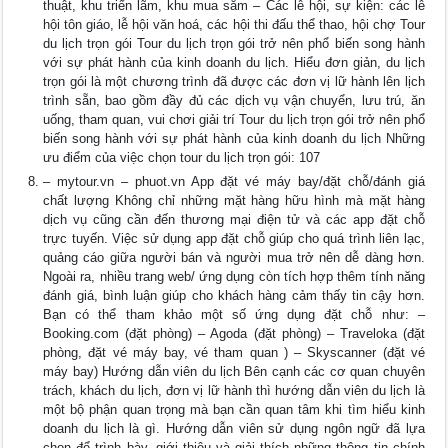
thuật, khu triển lãm, khu mua sắm – Các lễ hội, sự kiện: các lễ
hội tôn giáo, lễ hội văn hoá, các hội thi đấu thể thao, hội chợ Tour
du lịch trọn gói Tour du lịch trọn gói trở nên phổ biến song hành
với sự phát hành của kinh doanh du lịch. Hiểu đơn giản, du lịch
trọn gói là một chương trình đã được các đơn vị lữ hành lên lịch
trình sẵn, bao gồm đầy đủ các dịch vụ vận chuyển, lưu trú, ăn
uống, tham quan, vui chơi giải trí Tour du lịch trọn gói trở nên phổ
biến song hành với sự phát hành của kinh doanh du lịch Những
ưu điểm của việc chọn tour du lịch trọn gói: 107
– mytour.vn – phuot.vn App đặt vé máy bay/đặt chỗ/đánh giá
chất lượng Không chỉ những mặt hàng hữu hình mà mặt hàng
dịch vụ cũng cần đến thương mại điện tử và các app đặt chỗ
trực tuyến. Việc sử dụng app đặt chỗ giúp cho quá trình liên lạc,
quảng cáo giữa người bán và người mua trở nên dễ dàng hơn.
Ngoài ra, nhiều trang web/ ứng dụng còn tích hợp thêm tính năng
đánh giá, bình luận giúp cho khách hàng cảm thấy tin cậy hơn.
Bạn có thể tham khảo một số ứng dụng đặt chỗ như: –
Booking.com (đặt phòng) – Agoda (đặt phòng) – Traveloka (đặt
phòng, đặt vé máy bay, vé tham quan ) – Skyscanner (đặt vé
máy bay) Hướng dẫn viên du lịch Bên cạnh các cơ quan chuyên
trách, khách du lịch, đơn vị lữ hành thì hướng dẫn viên du lịch là
một bộ phận quan trọng mà bạn cần quan tâm khi tìm hiểu kinh
doanh du lịch là gì. Hướng dẫn viên sử dụng ngôn ngữ đã lựa
chọn để trình bày, giới thiệu và giải thích những thông tin chính