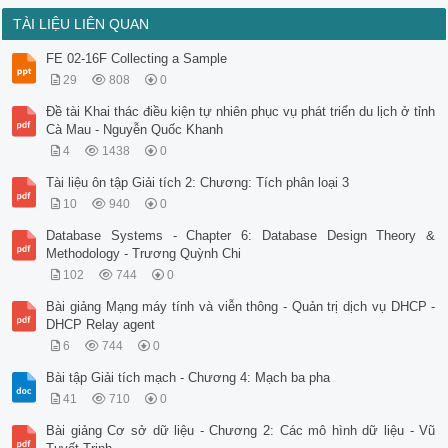
TÀI LIỆU LIÊN QUAN
FE 02-16F Collecting a Sample
29
808
0
Đề tài Khai thác điều kiện tự nhiên phục vụ phát triển du lịch ở tỉnh
Cà Mau - Nguyễn Quốc Khanh
4
1438
0
Tài liệu ôn tập Giải tích 2: Chương: Tích phân loại 3
10
940
0
Database Systems - Chapter 6: Database Design Theory &
Methodology - Trương Quỳnh Chi
102
744
0
Bài giảng Mạng máy tính và viễn thông - Quản trị dịch vụ DHCP -
DHCP Relay agent
6
744
0
Bài tập Giải tích mạch - Chương 4: Mạch ba pha
41
710
0
Bài giảng Cơ sở dữ liệu - Chương 2: Các mô hình dữ liệu - Vũ