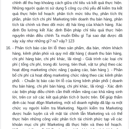
chỉnh để thu hẹp khoảng cách giữa chỉ tiêu và kết quả thực hiện.
Những người quản trị sử dụng 5 công cụ chủ yếu để kiểm tra kết
quả thực hiện kế hoạch: phân tích mức tiêu thụ, phân tích thị
phần, phân tích chi phí Marketing trên doanh thu bán hàng, phân
tích tài chính và theo dõi mức độ hài lòng của khách hàng. Xác
định Đo lường kết Xác định Biện pháp chỉ tiêu quả thực hiện
nguyên nhân điều chỉnh Ta muốn Điều gì Tại sao đạt được đã
xảy xảy như những gì? ra? vậy? 123
- Phân tích báo cáo lời lỗ theo sản phẩm, địa bàn, nhóm khách
hàng, kênh phân phói và quy mô đặt hàng ( doanh thu bán hàng,
chi phí hàng bán, chi phí khác, lãi ròng) - Giải trình các loại chi
phí ( tổng chi phí, trong đó: lương, tièn thuê, vật tư phụ) theo các
hoạt động marketing chức năng ( quảng cáo, bán hàng ). - Phân
bổ chi phí cá hoạt động marketing chức năng theo các kênh phân
phối. - Chuẩn bị báo cáo lời lỗ của từng kênh phân phối ( doanh
thu bán hàng, chi phí bán hàng, chi phí khác, lãi ròng) - Xác định
các biện pháp điều chỉnh cần thiết nhằm nâng cao khả nâng sinh
lời, trên cơ sở các kêt quả phân tích ở bước trên. Để giúp thẩm
định các hoạt độgn Marketing, một số doanh nghiệp đã lập ra một
chức vụ người kiểm tra Marketing. Người kiểm tra Marketing
được huấn luyện cả về mặt tài chính lẫn Marketing và có thể
thực hiện những công việc phân tích tài chính phức tạp về các
khoản mục chi phí Marketing đã thực hiện và theo kế hoạch.