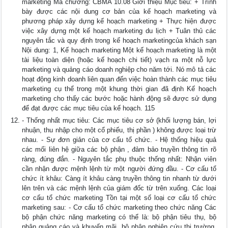
marketing Mã chương: CBMA 10.08 Giới thiệu Mục tiêu: + Trình
bày được các nội dung cơ bản của kế hoạch marketing và
phương pháp xây dựng kế hoạch marketing + Thực hiện được
việc xây dựng một kế hoạch marketing du lịch + Tuân thủ các
nguyên tắc và quy định trong kế hoạch marketingcủa khách sạn
Nội dung: 1, Kế hoạch marketing Một kế hoạch marketing là một
tài liệu toàn diện (hoặc kế hoạch chi tiết) vạch ra một nỗ lực
marketing và quảng cáo doanh nghiệp cho năm tới. Nó mô tả các
hoạt động kinh doanh liên quan đến việc hoàn thành các mục tiêu
marketing cụ thể trong một khung thời gian đã định Kế hoạch
marketing cho thấy các bước hoặc hành động sẽ được sử dụng
để đạt được các mục tiêu của kế hoạch. 115
- Thống nhất mục tiêu: Các mục tiêu cơ sở (khối lượng bán, lợi
nhuận, thu nhập cho một cổ phiếu, thị phần ) không được loại trừ
nhau. - Sự đơn giản của cơ cấu tổ chức. - Hệ thống hiệu quả
các mối liên hệ giữa các bộ phận , đảm bảo truyền thông tin rõ
ràng, đúng đắn. - Nguyên tắc phụ thuộc thống nhất: Nhận viên
cần nhận được mệnh lệnh từ một người đứng đầu. - Cơ cấu tổ
chức ít khâu: Càng ít khâu càng truyền thông tin nhanh từ dưới
lên trên và các mệnh lệnh của giám đốc từ trên xuống. Các loại
cơ cấu tổ chức marketing Tồn tại một số loại cơ cấu tổ chức
marketing sau: - Cơ cấu tổ chức marketing theo chức năng Các
bộ phận chức năng marketing có thể là: bộ phận tiêu thụ, bộ
phận quảng cáo và khuyến mãi, bộ phận nghiên cứu thị trường,