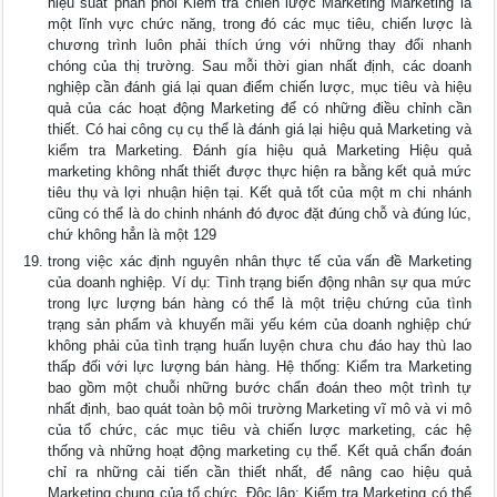
hiệu suất phân phối Kiểm tra chiến lược Marketing Marketing là
một lĩnh vực chức năng, trong đó các mục tiêu, chiến lược là
chương trình luôn phải thích ứng với những thay đổi nhanh
chóng của thị trường. Sau mỗi thời gian nhất định, các doanh
nghiệp cần đánh giá lại quan điểm chiến lược, mục tiêu và hiệu
quả của các hoạt động Marketing để có những điều chỉnh cần
thiết. Có hai công cụ cụ thể là đánh giá lại hiệu quả Marketing và
kiểm tra Marketing. Đánh gía hiệu quả Marketing Hiệu quả
marketing không nhất thiết được thực hiện ra bằng kết quả mức
tiêu thụ và lợi nhuận hiện tại. Kết quả tốt của một m chi nhánh
cũng có thể là do chinh nhánh đó đựoc đặt đúng chỗ và đúng lúc,
chứ không hẳn là một 129
trong việc xác định nguyên nhân thực tế của vấn đề Marketing
của doanh nghiệp. Ví dụ: Tình trạng biến động nhân sự qua mức
trong lực lượng bán hàng có thể là một triệu chứng của tình
trạng sản phẩm và khuyến mãi yếu kém của doanh nghiệp chứ
không phải của tình trạng huấn luyện chưa chu đáo hay thù lao
thấp đối với lực lượng bán hàng. Hệ thống: Kiểm tra Marketing
bao gồm một chuỗi những bước chẩn đoán theo một trình tự
nhất định, bao quát toàn bộ môi trường Marketing vĩ mô và vi mô
của tổ chức, các mục tiêu và chiến lược marketing, các hệ
thống và những hoạt động marketing cụ thể. Kết quả chẩn đoán
chỉ ra những cải tiến cần thiết nhất, để nâng cao hiệu quả
Marketing chung của tổ chức. Độc lập: Kiểm tra Marketing có thể